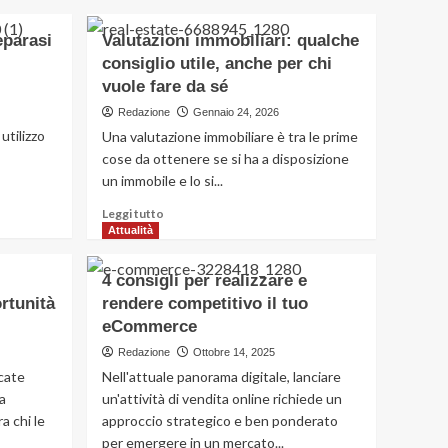
abitazioni
Attualità
eparasi
Valutazioni immobiliari: qualche
Migliori app per
consiglio utile, anche per chi
parcheggio: quali
scegliere
vuole fare da sé
2
Redazione
Gennaio 24, 2026
utilizzo
Una valutazione immobiliare è tra le prime
Casa
cose da ottenere se si ha a disposizione
Inverno in città, come
un immobile e lo si...
preparasi al freddo
3
Leggi
Leggi tutto
di
Attualità
Casa
più
Valutazioni immobiliari:
su
qualche consiglio utile,
4 consigli per realizzare e
Valutazioni
anche per chi vuole
ortunità
rendere competitivo il tuo
immobiliari:
4
fare da sé
eCommerce
qualche
consiglio
Redazione
Ottobre 14, 2025
Benessere
utile,
Che cosa sono le cure
cate
Nell'attuale panorama digitale, lanciare
anche
palliative e quando
a
un'attività di vendita online richiede un
per
sono necessarie
ra chi le
approccio strategico e ben ponderato
chi
5
vuole
per emergere in un mercato...