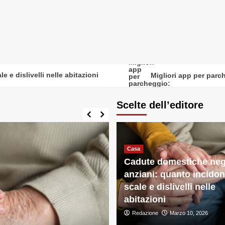
slivelli nelle abitazioni
Migliori app per parcheggi
Scelte dell’editore
Casa
Cadute domestiche neg
anziani: quanto incido
scale e dislivelli nelle
abitazioni
Redazione
Marzo 10, 2026