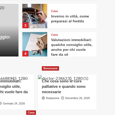
Casa
Inverno in città, come
Casa
preparasi al freddo
3
per parcheggio: quali
Inve
Casa
ggio:
fre
Valutazioni immobiliari:
qualche consiglio utile,
anche per chi vuole
Redazione
4
fare da sé
Benessere
Benessere
Che cosa sono le cure
palliative e quando
sono necessarie
 immobiliari:
Che cosa sono le cure
5
siglio utile,
palliative e quando sono
hi vuole fare da
necessarie
Casa
Cadute domestiche
Redazione
Novembre 26, 2025
negli anziani: quanto
Gennaio 24, 2026
incidono scale e
1
dislivelli nelle
Casa