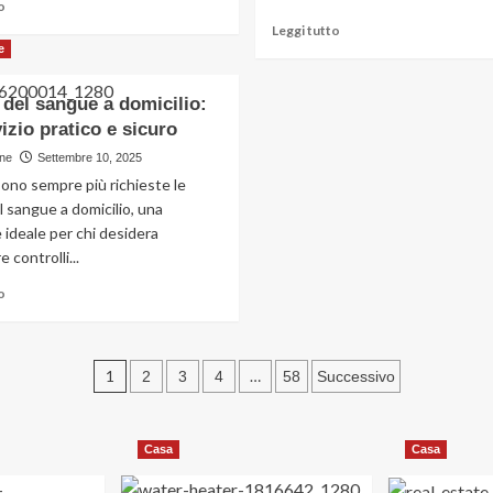
Leggi
o
di
Leggi
Leggi tutto
più
di
e
su
più
Noleggio
su
 del sangue a domicilio:
auto
Piante
izio pratico e sicuro
a
geneticamente
lungo
modificate:
ne
Settembre 10, 2025
termine
tra
ono sempre più richieste le
in
miti,
el sangue a domicilio, una
Sicilia:
opportunità
 ideale per chi desidera
comodità
e
per
 controlli...
futuro
le
dell’agricoltura
Leggi
o
aziende
di
più
su
Paginazione
Analisi
1
…
2
3
4
58
Successivo
del
degli
sangue
a
articoli
Casa
Casa
domicilio:
un