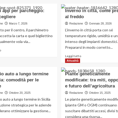
i app per parcheggio:
Inverno in città, come pr
cegliere
al freddo
ne
Marzo 7, 2026
Redazione
Gennaio 28, 2026
oto per il centro, il parchimetro
L’inverno in città porta con sé
ccetta la carta e quel bigliettino
temperature rigide, umidità e un 
almente vola via...
intenso degli impianti domestici.
Prepararsi in modo corretto...
Leggi
o
di
Leggi
Leggi tutto
più
di
Attualità
su
più
Migliori
su
io auto a lungo termine
Piante geneticamente
app
Inverno
lia: comodità per le
per
modificate: tra miti, opp
in
parcheggio:
città,
e
e futuro dell’agricoltura
quali
come
ne
Ottobre 20, 2025
Redazione
Ottobre 15, 2025
scegliere
preparasi
io auto a lungo termine in Sicilia
Le piante geneticamente modifi
al
uzione strategica per le aziende
(piante GM o OGM) continuano 
freddo
erano ottimizzare la gestione...
suscitare dibattiti accesi, divisi t
considera una risorsa...