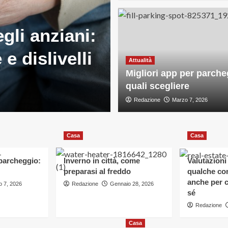
li anziani:
Attualità
e dislivelli
Migliori app 
Attualità
Migliori app per parche
scegliere
quali scegliere
Redazione
Redazione
Marzo 7, 2026
Marzo 7, 2026
Casa
Casa
 parcheggio:
Inverno in città, come
Valutazioni
preparasi al freddo
qualche con
anche per c
 7, 2026
Redazione
Gennaio 28, 2026
sé
Redazione
Casa