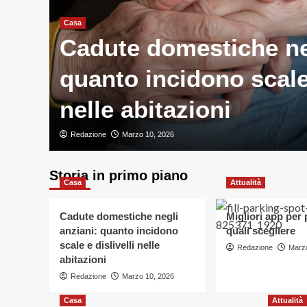
Casa
Cadute domestiche neg
ve e
quanto incidono scale 
nelle abitazioni
Redazione
Marzo 10, 2026
Storia in primo piano
Casa
Attualità
Cadute domestiche negli
Migliori app per
anziani: quanto incidono
quali scegliere
scale e dislivelli nelle
Redazione
Marzo
abitazioni
Redazione
Marzo 10, 2026
Casa
Attualità