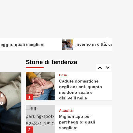
Casa
Valutazioni immobiliari:
qualche consiglio utile,
anche per chi vuole
4
fare da sé
o: quali scegliere
Inverno in città, come preparasi 
Benessere
Che cosa sono le cure
palliative e quando
Storie di tendenza
sono necessarie
5
Casa
Cadute domestiche
negli anziani: quanto
incidono scale e
li
1
dislivelli nelle
no
abitazioni
Attualità
Migliori app per
parcheggio: quali
scegliere
2