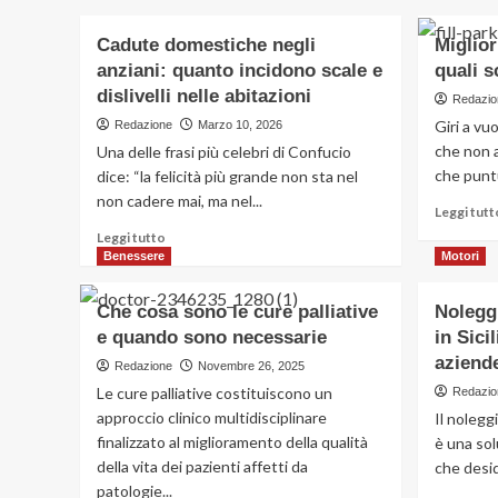
Cadute domestiche negli
Miglior
anziani: quanto incidono scale e
quali s
dislivelli nelle abitazioni
Redazio
Giri a vu
Redazione
Marzo 10, 2026
che non a
Una delle frasi più celebri di Confucio
che puntu
dice: “la felicità più grande non sta nel
non cadere mai, ma nel...
Leggi tutt
Leggi
Leggi tutto
di
Benessere
Motori
più
su
Che cosa sono le cure palliative
Nolegg
Cadute
e quando sono necessarie
in Sici
domestiche
negli
aziend
Redazione
Novembre 26, 2025
anziani:
Le cure palliative costituiscono un
Redazio
quanto
approccio clinico multidisciplinare
Il nolegg
incidono
finalizzato al miglioramento della qualità
è una sol
scale
della vita dei pazienti affetti da
e
che desid
dislivelli
patologie...