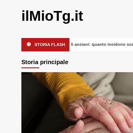
Vai
al
ilMioTg.it
contenuto
Cadute domestiche negli anziani: quanto incidono scale e di
STORIA FLASH
Storia principale