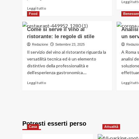
Leggi tutt
nelle
Leggi
Leggi tutto
abitazioni
di
Food
Benesser
più
su
Come si serve il vino al
Analisi
Che
ristorante: le regole di stile
un serv
cosa
sono
Redazione
Settembre 23, 2025
Redazio
le
Il servizio del vino al ristorante riguarda la
A Roma s
cure
versatilità tecnica ed è un elemento
analisi d
palliative
distintivo della professionalità e
soluzione
e
dell’esperienza gastronomica....
quando
effettuare
sono
Leggi
Leggi tutto
Leggi tutt
necessarie
di
più
su
Come
si
serve
Potresti esserti perso
il
Casa
Attualità
vino
al