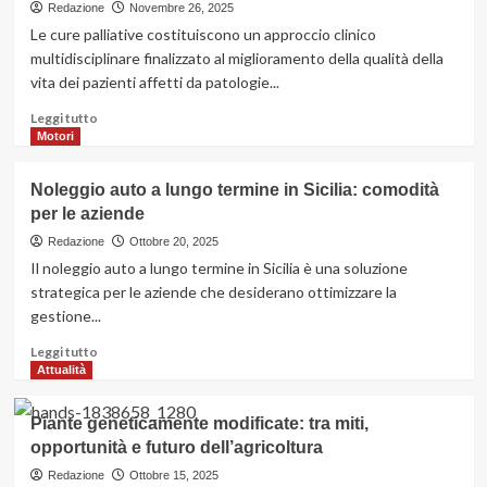
qualche
Redazione
Novembre 26, 2025
consiglio
Le cure palliative costituiscono un approccio clinico
utile,
multidisciplinare finalizzato al miglioramento della qualità della
anche
vita dei pazienti affetti da patologie...
per
chi
Leggi
Leggi tutto
vuole
di
Motori
fare
più
da
su
Noleggio auto a lungo termine in Sicilia: comodità
sé
Che
per le aziende
cosa
sono
Redazione
Ottobre 20, 2025
le
Il noleggio auto a lungo termine in Sicilia è una soluzione
cure
strategica per le aziende che desiderano ottimizzare la
palliative
gestione...
e
quando
Leggi
Leggi tutto
sono
di
Attualità
necessarie
più
su
Piante geneticamente modificate: tra miti,
Noleggio
opportunità e futuro dell’agricoltura
auto
a
Redazione
Ottobre 15, 2025