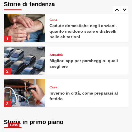
quando sono necessarie
Storie di tendenza
5
Casa
Cadute domestiche negli anziani:
quanto incidono scale e dislivelli
nelle abitazioni
1
Attualità
Migliori app per parcheggio: quali
scegliere
2
Casa
Inverno in città, come preparasi al
freddo
3
Casa
Storia in primo piano
Valutazioni immobiliari: qualche
Casa
consiglio utile, anche per chi vuole