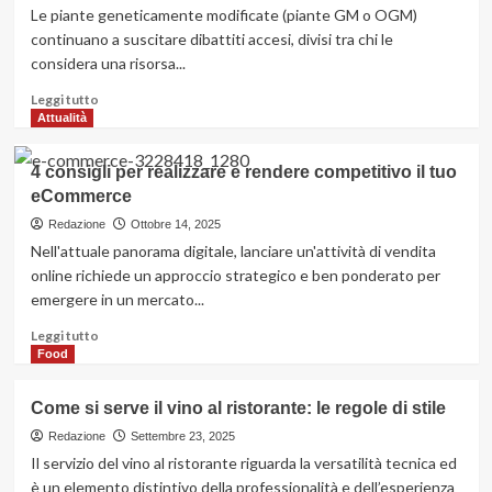
lungo
Le piante geneticamente modificate (piante GM o OGM)
termine
continuano a suscitare dibattiti accesi, divisi tra chi le
in
considera una risorsa...
Sicilia:
comodità
Leggi
Leggi tutto
per
di
Attualità
le
più
aziende
su
4 consigli per realizzare e rendere competitivo il tuo
Piante
eCommerce
geneticamente
modificate:
Redazione
Ottobre 14, 2025
tra
Nell'attuale panorama digitale, lanciare un'attività di vendita
miti,
online richiede un approccio strategico e ben ponderato per
opportunità
emergere in un mercato...
e
futuro
Leggi
Leggi tutto
dell’agricoltura
di
Food
più
su
Come si serve il vino al ristorante: le regole di stile
4
consigli
Redazione
Settembre 23, 2025
per
Il servizio del vino al ristorante riguarda la versatilità tecnica ed
realizzare
è un elemento distintivo della professionalità e dell’esperienza