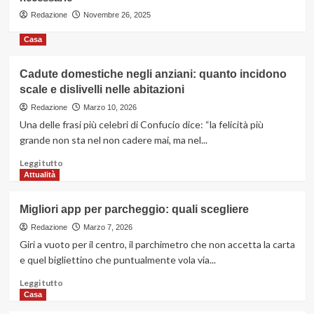
3
Redazione
Novembre 26, 2025
Casa
Casa
Valutazioni immobiliari: qualche
consiglio utile, anche per chi vuole
Cadute domestiche negli anziani: quanto incidono
fare da sé
4
scale e dislivelli nelle abitazioni
Redazione
Marzo 10, 2026
Benessere
Una delle frasi più celebri di Confucio dice: “la felicità più
Che cosa sono le cure palliative e
grande non sta nel non cadere mai, ma nel...
quando sono necessarie
5
Leggi
Leggi tutto
di
Attualità
più
su
Migliori app per parcheggio: quali scegliere
Cadute
domestiche
Redazione
Marzo 7, 2026
negli
Giri a vuoto per il centro, il parchimetro che non accetta la carta
anziani:
e quel bigliettino che puntualmente vola via...
quanto
incidono
Leggi
Leggi tutto
scale
di
Casa
e
più