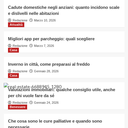
fare da sé
4
Cadute domestiche negli anziani: quanto incidono scale
e dislivelli nelle abitazioni
Benessere
Redazione
Marzo 10, 2026
Attualità
Che cosa sono le cure palliative e
quando sono necessarie
5
Migliori app per parcheggio: quali scegliere
Redazione
Marzo 7, 2026
Casa
Casa
Cadute domestiche negli anziani:
quanto incidono scale e dislivelli
Inverno in città, come preparasi al freddo
nelle abitazioni
1
Redazione
Gennaio 28, 2026
Casa
Attualità
Migliori app per parcheggio: quali
Valutazioni immobiliari: qualche consiglio utile, anche
scegliere
per chi vuole fare da sé
2
Redazione
Gennaio 24, 2026
Benessere
Casa
Inverno in città, come preparasi al
Che cosa sono le cure palliative e quando sono
freddo
necessarie