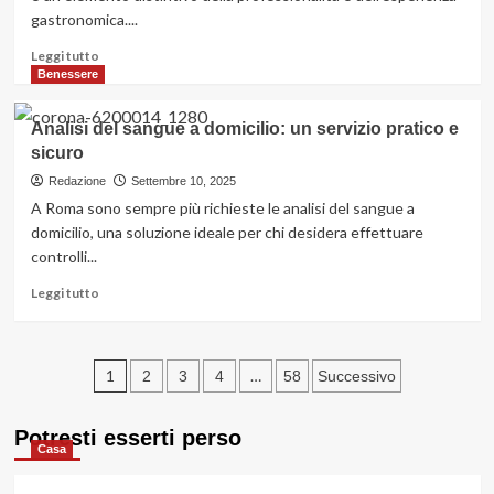
e
gastronomica....
rendere
competitivo
Leggi
Leggi tutto
il
di
Benessere
tuo
più
eCommerce
su
Analisi del sangue a domicilio: un servizio pratico e
Come
sicuro
si
serve
Redazione
Settembre 10, 2025
il
A Roma sono sempre più richieste le analisi del sangue a
vino
domicilio, una soluzione ideale per chi desidera effettuare
al
controlli...
ristorante:
le
Leggi
Leggi tutto
regole
di
di
più
stile
su
Paginazione
Analisi
1
…
2
3
4
58
Successivo
del
degli
sangue
Potresti esserti perso
a
articoli
Casa
domicilio:
un