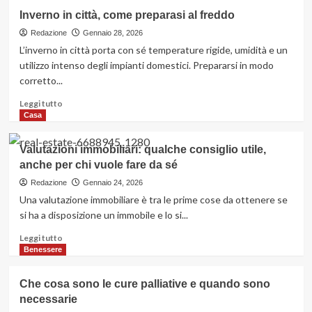
dislivelli
su
Inverno in città, come preparasi al freddo
nelle
Migliori
abitazioni
app
Redazione
Gennaio 28, 2026
per
L’inverno in città porta con sé temperature rigide, umidità e un
parcheggio:
utilizzo intenso degli impianti domestici. Prepararsi in modo
quali
corretto...
scegliere
Leggi
Leggi tutto
di
Casa
più
su
Valutazioni immobiliari: qualche consiglio utile,
Inverno
anche per chi vuole fare da sé
in
città,
Redazione
Gennaio 24, 2026
come
Una valutazione immobiliare è tra le prime cose da ottenere se
preparasi
si ha a disposizione un immobile e lo si...
al
freddo
Leggi
Leggi tutto
di
Benessere
più
su
Che cosa sono le cure palliative e quando sono
Valutazioni
necessarie
immobiliari: