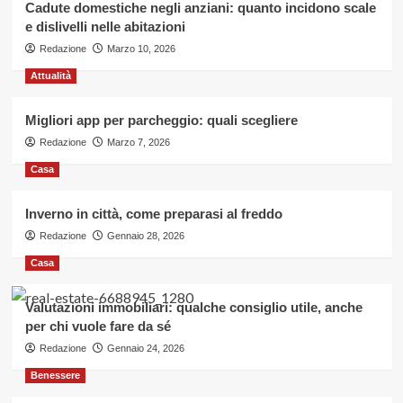
servizio
Cadute domestiche negli anziani: quanto incidono scale
pratico
e dislivelli nelle abitazioni
e
Redazione
Marzo 10, 2026
sicuro
Attualità
Migliori app per parcheggio: quali scegliere
Redazione
Marzo 7, 2026
Casa
Inverno in città, come preparasi al freddo
Redazione
Gennaio 28, 2026
Casa
Valutazioni immobiliari: qualche consiglio utile, anche
per chi vuole fare da sé
Redazione
Gennaio 24, 2026
Benessere