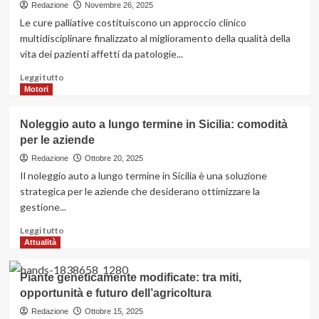
qualche
Redazione
Novembre 26, 2025
consiglio
Le cure palliative costituiscono un approccio clinico
utile,
multidisciplinare finalizzato al miglioramento della qualità della
anche
vita dei pazienti affetti da patologie...
per
chi
Leggi
Leggi tutto
vuole
di
Motori
fare
più
da
su
Noleggio auto a lungo termine in Sicilia: comodità
sé
Che
per le aziende
cosa
sono
Redazione
Ottobre 20, 2025
le
Il noleggio auto a lungo termine in Sicilia è una soluzione
cure
strategica per le aziende che desiderano ottimizzare la
palliative
gestione...
e
quando
Leggi
Leggi tutto
sono
di
Attualità
necessarie
più
su
Piante geneticamente modificate: tra miti,
Noleggio
opportunità e futuro dell’agricoltura
auto
a
Redazione
Ottobre 15, 2025