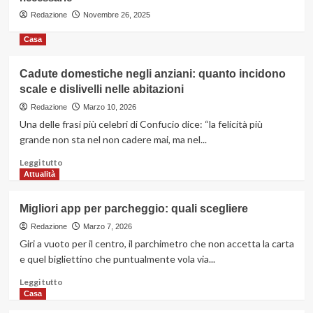
3
Redazione
Novembre 26, 2025
Casa
Casa
Valutazioni immobiliari: qualche
consiglio utile, anche per chi vuole
Cadute domestiche negli anziani: quanto incidono
fare da sé
4
scale e dislivelli nelle abitazioni
Redazione
Marzo 10, 2026
Benessere
Una delle frasi più celebri di Confucio dice: “la felicità più
Che cosa sono le cure palliative e
grande non sta nel non cadere mai, ma nel...
quando sono necessarie
5
Leggi
Leggi tutto
di
Attualità
più
su
Migliori app per parcheggio: quali scegliere
Cadute
domestiche
Redazione
Marzo 7, 2026
negli
Giri a vuoto per il centro, il parchimetro che non accetta la carta
anziani:
e quel bigliettino che puntualmente vola via...
quanto
incidono
Leggi
Leggi tutto
scale
di
Casa
e
più