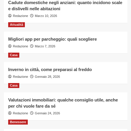
servizio
Cadute domestiche negli anziani: quanto incidono scale
pratico
e dislivelli nelle abitazioni
e
Redazione
Marzo 10, 2026
sicuro
Attualità
Migliori app per parcheggio: quali scegliere
Redazione
Marzo 7, 2026
Casa
Inverno in città, come preparasi al freddo
Redazione
Gennaio 28, 2026
Casa
Valutazioni immobiliari: qualche consiglio utile, anche
per chi vuole fare da sé
Redazione
Gennaio 24, 2026
Benessere