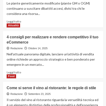
lungo
Le piante geneticamente modificate (piante GM o OGM)
termine
continuano a suscitare dibattiti accesi, divisi tra chi le
in
considera una risorsa...
Sicilia:
comodità
Leggi
Leggi tutto
per
di
Attualità
le
più
aziende
su
4 consigli per realizzare e rendere competitivo il tuo
Piante
eCommerce
geneticamente
modificate:
Redazione
Ottobre 14, 2025
tra
Nell'attuale panorama digitale, lanciare un'attività di vendita
miti,
online richiede un approccio strategico e ben ponderato per
opportunità
emergere in un mercato...
e
futuro
Leggi
Leggi tutto
dell’agricoltura
di
Food
più
su
Come si serve il vino al ristorante: le regole di stile
4
consigli
Redazione
Settembre 23, 2025
per
Il servizio del vino al ristorante riguarda la versatilità tecnica ed
realizzare
è un elemento distintivo della professionalità e dell’esperienza