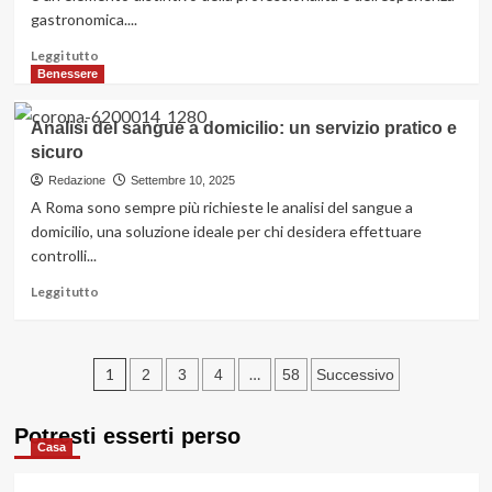
e
gastronomica....
rendere
competitivo
Leggi
Leggi tutto
il
di
Benessere
tuo
più
eCommerce
su
Analisi del sangue a domicilio: un servizio pratico e
Come
sicuro
si
serve
Redazione
Settembre 10, 2025
il
A Roma sono sempre più richieste le analisi del sangue a
vino
domicilio, una soluzione ideale per chi desidera effettuare
al
controlli...
ristorante:
le
Leggi
Leggi tutto
regole
di
di
più
stile
su
Paginazione
Analisi
1
…
2
3
4
58
Successivo
del
degli
sangue
Potresti esserti perso
a
articoli
Casa
domicilio:
un