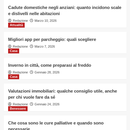
fare da sé
4
Cadute domestiche negli anziani: quanto incidono scale
e dislivelli nelle abitazioni
Benessere
Redazione
Marzo 10, 2026
Attualità
Che cosa sono le cure palliative e
quando sono necessarie
5
Migliori app per parcheggio: quali scegliere
Redazione
Marzo 7, 2026
Casa
Casa
Cadute domestiche negli anziani:
quanto incidono scale e dislivelli
Inverno in città, come preparasi al freddo
nelle abitazioni
1
Redazione
Gennaio 28, 2026
Casa
Attualità
Migliori app per parcheggio: quali
Valutazioni immobiliari: qualche consiglio utile, anche
scegliere
per chi vuole fare da sé
2
Redazione
Gennaio 24, 2026
Benessere
Casa
Inverno in città, come preparasi al
Che cosa sono le cure palliative e quando sono
freddo
necessarie