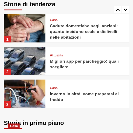
quando sono necessarie
Storie di tendenza
5
Casa
Cadute domestiche negli anziani:
quanto incidono scale e dislivelli
nelle abitazioni
1
Attualità
Migliori app per parcheggio: quali
scegliere
2
Casa
Inverno in città, come preparasi al
freddo
3
Casa
Storia in primo piano
Valutazioni immobiliari: qualche
Casa
consiglio utile, anche per chi vuole