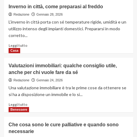
dislivelli
su
Inverno in città, come preparasi al freddo
nelle
Migliori
abitazioni
app
Redazione
Gennaio 28, 2026
per
L’inverno in città porta con sé temperature rigide, umidità e un
parcheggio:
utilizzo intenso degli impianti domestici. Prepararsi in modo
quali
corretto...
scegliere
Leggi
Leggi tutto
di
Casa
più
su
Valutazioni immobiliari: qualche consiglio utile,
Inverno
anche per chi vuole fare da sé
in
città,
Redazione
Gennaio 24, 2026
come
Una valutazione immobiliare è tra le prime cose da ottenere se
preparasi
si ha a disposizione un immobile e lo si...
al
freddo
Leggi
Leggi tutto
di
Benessere
più
su
Che cosa sono le cure palliative e quando sono
Valutazioni
necessarie
immobiliari: