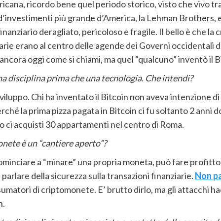
mericana, ricordo bene quel periodo storico, visto che vivo 
’investimenti più grande d’America, la Lehman Brothers, e tu
nanziario deragliato, pericoloso e fragile. Il bello è che la 
tarie erano al centro delle agende dei Governi occidentali 
ncora oggi come si chiami, ma quel “qualcuno” inventò il B
una disciplina prima che una tecnologia. Che intendi?
 sviluppo. Chi ha inventato il Bitcoin non aveva intenzione 
ché la prima pizza pagata in Bitcoin ci fu soltanto 2 anni d
o ci acquisti 30 appartamenti nel centro di Roma.
onete è un “cantiere aperto”?
inciare a “minare” una propria moneta, può fare profitto 
parlare della sicurezza sulla transazioni finanziarie.
Non pa
matori di criptomonete. E’ brutto dirlo, ma gli attacchi ha
n.