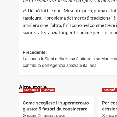
D: Chi come te è un trader ed opera sui mercati
R:
Un pò tutti e due. Mi sento però, prima di tut
rassicura. Il problema dei mercati tradizionali è 
maniera o nell’altra, finiscono nel commettere 
siano stati stanziati ingenti somme per il risarc
Navigazione
Precedente:
La sonda InSight della Nasa è atterrata su Marte: 
articolo
contributo dell’Agenzia spaziale italiana
Altre storie
Economia
Fashion
Attualità
Come scegliere il supermercato
Per cos
giusto: 5 fattori da considerare
cessio
Editore
Febbraio 24, 2025
Redazio