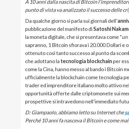
A 10 anni dalla nascita di Bitcoin l’imprendit
punto di vista va analizzato il successo delle 
Da qualche giorno si parla sui giornali dell’
anniv
pubblicazione del manifesto di
Satoshi Nakam
la moneta digitale, che si presentava come “
un 
sapranno, 1 Bitcoin sfiorava i 20.000 Dollari e
ottenuto così tanto successo al punto da scombus
che adottano la
tecnologia blockchain
per ess
come la Cina, hanno messo al bando i Bitcoin m
ufficialmente la blockchain come tecnologia per
trader ed imprenditore italiano molto attivo ne
opportunità offerte dalle criptomonete sui mercat
prospettive si intravedono nell’immediato fut
D: Giampaolo, abbiamo letto su Internet che
s
Perché 10 anni fa nasceva il Bitcoin e come mai