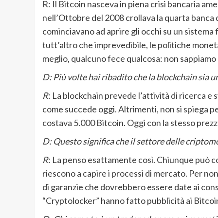
R: Il Bitcoin nasceva in piena crisi bancaria a
nell’Ottobre del 2008 crollava la quarta banca d
cominciavano ad aprire gli occhi su un sistema fi
tutt’altro che imprevedibile, le politiche mone
meglio, qualcuno fece qualcosa: non sappiamo a
D: Più volte hai ribadito che la blockchain sia 
R
: La blockchain prevede l’attività di ricerca e
come succede oggi. Altrimenti, non si spiega per
costava 5.000 Bitcoin. Oggi con la stesso prezz
D: Questo significa che il settore delle criptom
R
: La penso esattamente così. Chiunque può com
riescono a capire i processi di mercato. Per non 
di garanzie che dovrebbero essere date ai consu
“Cryptolocker” hanno fatto pubblicità ai Bitcoi