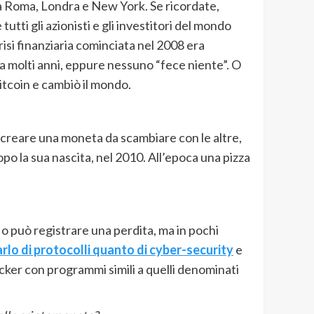
tra Roma, Londra e New York. Se ricordate,
tti gli azionisti e gli investitori del mondo
crisi finanziaria cominciata nel 2008 era
da molti anni, eppure nessuno “fece niente”. O
itcoin e cambiò il mondo.
di creare una moneta da scambiare con le altre,
opo la sua nascita, nel 2010. All’epoca una pizza
o può registrare una perdita, ma in pochi
rlo di protocolli quanto di cyber-security
e
cker con programmi simili a quelli denominati