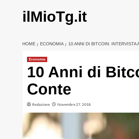
Vai
al
ilMioTg.it
contenuto
HOME
ECONOMIA
10 ANNI DI BITCOIN: INTERVIST
Economia
10 Anni di Bitc
Conte
Redazione
Novembre 27, 2018