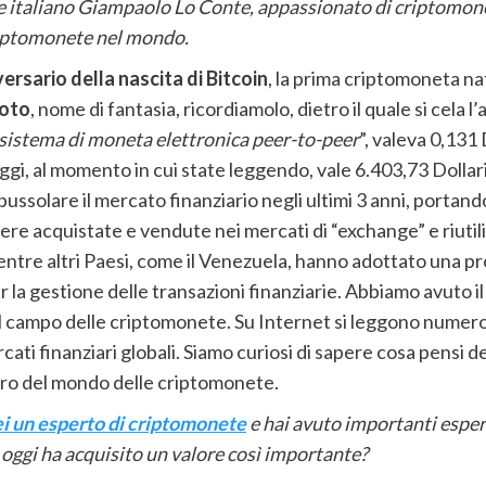
ore italiano Giampaolo Lo Conte, appassionato di criptomon
criptomonete nel mondo.
ersario della nascita di Bitcoin
, la prima criptomoneta na
oto
, nome di fantasia, ricordiamolo, dietro il quale si cela 
sistema di moneta elettronica peer-to-peer
”, valeva 0,131
 oggi, al momento in cui state leggendo, vale 6.403,73 Doll
solare il mercato finanziario negli ultimi 3 anni, portando
ere acquistate e vendute nei mercati di “exchange” e riutiliz
entre altri Paesi, come il Venezuela, hanno adottato una 
 la gestione delle transazioni finanziarie. Abbiamo avuto il
l campo delle criptomonete. Su Internet si leggono numeros
i finanziari globali. Siamo curiosi di sapere cosa pensi del
uro del mondo delle criptomonete.
ei un esperto di criptomonete
e hai avuto importanti esper
 oggi ha acquisito un valore così importante?