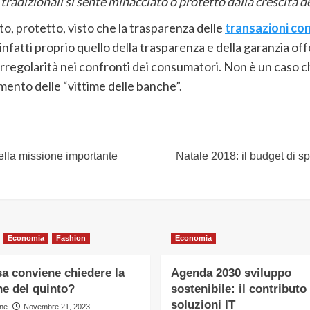
 tradizionali si sente minacciato o protetto dalla crescita 
to, protetto, visto che la trasparenza delle
transazioni co
infatti proprio quello della trasparenza e della garanzia offer
irregolarità nei confronti dei consumatori. Non è un caso 
imento delle “vittime delle banche”.
nella missione importante
Natale 2018: il budget di sp
Economia
Fashion
Economia
a conviene chiedere la
Agenda 2030 sviluppo
ne del quinto?
sostenibile: il contributo
soluzioni IT
ne
Novembre 21, 2023