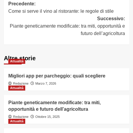
Navigazione
Precedente:
Come si serve il vino al ristorante: le regole di stile
articolo
Successivo:
Piante geneticamente modificate: tra miti, opportunità e
futuro dell’agricoltura
Altre storie
Attualità
Migliori app per parcheggio: quali scegliere
Redazione
Marzo 7, 2026
Attualità
Piante geneticamente modificate: tra miti,
opportunità e futuro dell’agricoltura
Redazione
Ottobre 15, 2025
Attualità