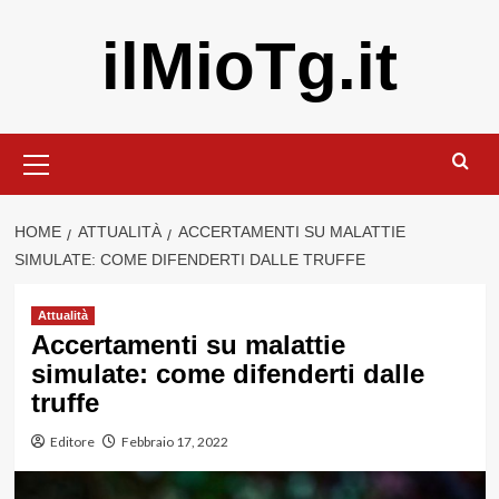
Vai
ilMioTg.it
al
contenuto
Menu
principale
HOME
ATTUALITÀ
ACCERTAMENTI SU MALATTIE
SIMULATE: COME DIFENDERTI DALLE TRUFFE
Attualità
Accertamenti su malattie
simulate: come difenderti dalle
truffe
Editore
Febbraio 17, 2022