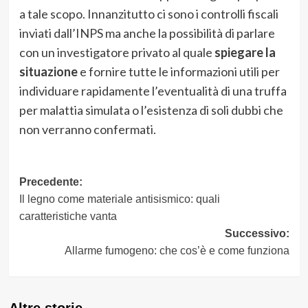
a tale scopo. Innanzitutto ci sono i controlli fiscali
inviati dall’INPS ma anche la possibilità di parlare
con un investigatore privato al quale
spiegare la
situazione
e fornire tutte le informazioni utili per
individuare rapidamente l’eventualità di una truffa
per malattia simulata o l’esistenza di soli dubbi che
non verranno confermati.
Navigazione
Precedente:
Il legno come materiale antisismico: quali
articolo
caratteristiche vanta
Successivo:
Allarme fumogeno: che cos’è e come funziona
Altre storie