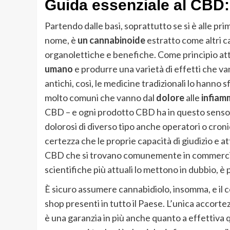
Guida essenziale al CBD: 
Partendo dalle basi, soprattutto se si è alle pri
nome, è
un cannabinoide
estratto come altri c
organolettiche e benefiche. Come principio att
umano
e produrre una varietà di effetti che va
antichi, così, le medicine tradizionali lo hanno 
molto comuni che vanno dal
dolore
alle
infiam
CBD – e ogni prodotto CBD ha in questo senso a
dolorosi di diverso tipo anche operatori o cronic
certezza che le proprie capacità di giudizio e 
CBD che si trovano comunemente in commercio h
scientifiche più attuali lo mettono in dubbio, è
È sicuro assumere cannabidiolo, insomma, e il 
shop presenti in tutto il Paese. L’unica accorte
è una garanzia in più anche quanto a effettiva qu