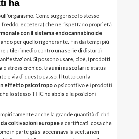
ti ha
 sull’organismo. Come suggerisce lo stesso
a freddo, eccetera) che ne rispettano proprietà
 ormonale con il sistema endocannabinoide
sando per quello rigenerante. Fin dai tempi più
ane utile rimedio contro una serie di disturbi
anifestazioni. Si possono usare, cioè, i prodotti
za
e stress cronico,
traumi muscolari
e status
e e via di questo passo. Il tutto con la
un effetto psicotropo
o psicoattivo e i prodotti
e lo stesso THC ne abbia e le posizioni
empiricamente anche la grande quantità di cbd
 da coltivazioni europee
e certificati, cosa che
come in parte già si accennava la scelta non