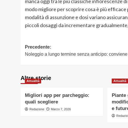
manca oggi tra le più classiche infiorescenze di e
modo migliore per scoprire cosa è più efficace 
modalità di assunzione e dosi variano assicuran
piccoli dosaggi da incrementare gradualmente,
Navigazione
Precedente:
Noleggio a lungo termine senza anticipo: convien
articolo
Altre storie
Attualità
Attualità
Migliori app per parcheggio:
Piante
quali scegliere
modific
e futur
Redazione
Marzo 7, 2026
Redazio