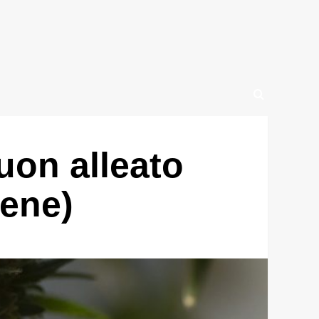
uon alleato
bene)