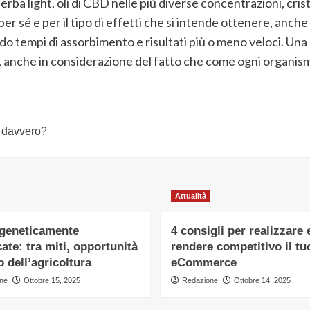
rba light, oli di CBD nelle più diverse concentrazioni, crista
per sé e per il tipo di effetti che si intende ottenere, an
do tempi di assorbimento e risultati più o meno veloci. Un
 anche in considerazione del fatto che come ogni organism
e davvero?
Attualità
 geneticamente
4 consigli per realizzare 
ate: tra miti, opportunità
rendere competitivo il tu
o dell’agricoltura
eCommerce
ne
Ottobre 15, 2025
Redazione
Ottobre 14, 2025