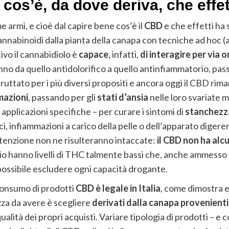
cos’è, da dove deriva, che effet
me armi, e cioè dal capire bene cos’è il
CBD
e che effetti ha
annabinoidi dalla pianta della canapa con tecniche ad hoc (
ivo il cannabidiolo è
capace
, infatti,
di interagire per via
nno da quello antidolorifico a quello antinfiammatorio, pas
sfruttato per i più diversi propositi e ancora oggi il CBD rim
mazioni
, passando per gli
stati d’ansia
nelle loro svariate m
pplicazioni specifiche – per curare i sintomi di
stanchez
i, infiammazioni a carico della pelle o dell’apparato digerent
attenzione non ne risulteranno intaccate:
il CBD non ha alc
anno livelli di THC talmente bassi che, anche ammesso ch
 possibile escludere ogni capacità drogante.
consumo di prodotti
CBD è legale in Italia
, come dimostra 
zza da avere è scegliere
derivati dalla canapa provenienti
alità dei propri acquisti. Variare tipologia di prodotti – e 