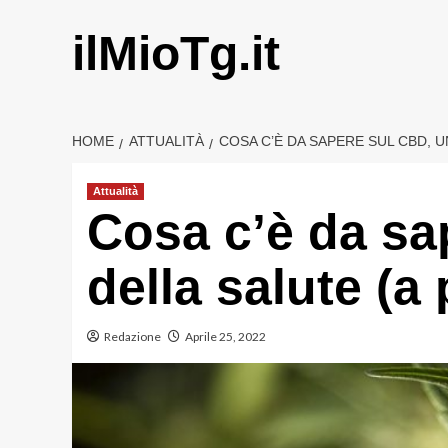
Vai
al
ilMioTg.it
contenuto
HOME
ATTUALITÀ
COSA C’È DA SAPERE SUL CBD, U
Attualità
Cosa c’è da sa
della salute (a
Redazione
Aprile 25, 2022