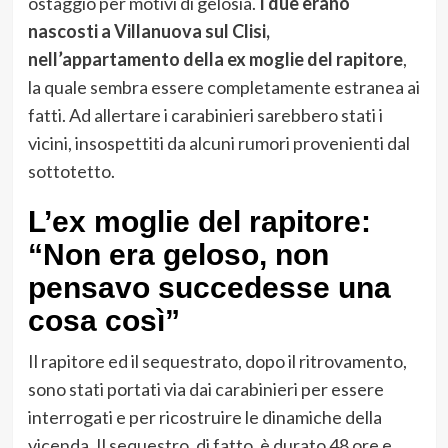
ostaggio per motivi di gelosia.
I due erano
nascosti a Villanuova sul Clisi,
nell’appartamento della ex moglie del rapitore
,
la quale sembra essere completamente estranea ai
fatti. Ad allertare i carabinieri sarebbero stati i
vicini, insospettiti da alcuni rumori provenienti dal
sottotetto.
L’ex moglie del rapitore:
“Non era geloso, non
pensavo succedesse una
cosa così”
Il rapitore ed il sequestrato, dopo il ritrovamento,
sono stati portati via dai carabinieri per essere
interrogati e per ricostruire le dinamiche della
vicenda. Il sequestro, di fatto, è durato 48 ore e