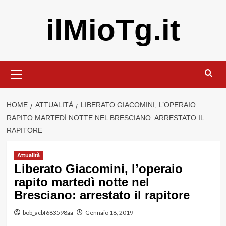
Vai
ilMioTg.it
al
contenuto
Menu
principale
HOME
ATTUALITÀ
LIBERATO GIACOMINI, L’OPERAIO
RAPITO MARTEDÌ NOTTE NEL BRESCIANO: ARRESTATO IL
RAPITORE
Attualità
Liberato Giacomini, l’operaio
rapito martedì notte nel
Bresciano: arrestato il rapitore
bob_acbf683598aa
Gennaio 18, 2019