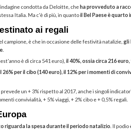
l’indagine condotta da Deloitte, che
ha provveduto a racco
 stessa Italia. Ma c’è di più, in quanto
il
Bel Paese è quarto i
stinato ai regali
l campione, è che in occasione delle festività natalizie,
gli
le
.
uest’anno è di circa 541 euro),
il 40%, ossia circa 216 euro,
il 26% per il cibo (140 euro), il 12% per i momenti di conviv
si prevede un + 3% rispetto al 2017, anche i singoli indicat
omenti convivialità, + 5% viaggi, + 2% cibo e + 0,5% regali.
’Europa
to riguarda la spesa durante il periodo natalizio
. Il podi