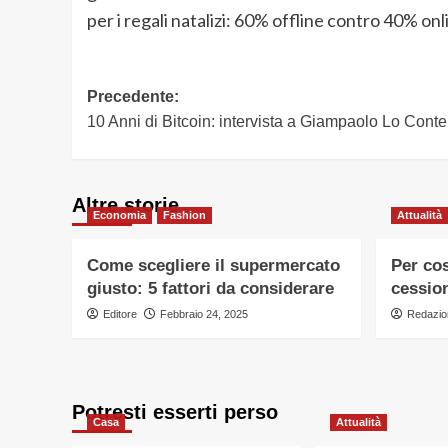
per i regali natalizi: 60% offline contro 40% onl
Navigazione
Precedente:
10 Anni di Bitcoin: intervista a Giampaolo Lo Conte
articolo
Altre storie
Economia
Fashion
Attualità
Come scegliere il supermercato
Per cos
giusto: 5 fattori da considerare
cessio
Editore
Febbraio 24, 2025
Redazio
Potresti esserti perso
Casa
Attualità