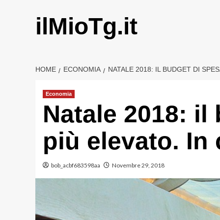
Vai
al
ilMioTg.it
contenuto
HOME
ECONOMIA
NATALE 2018: IL BUDGET DI SPE
Economia
Natale 2018: il
più elevato. In
bob_acbf683598aa
Novembre 29, 2018