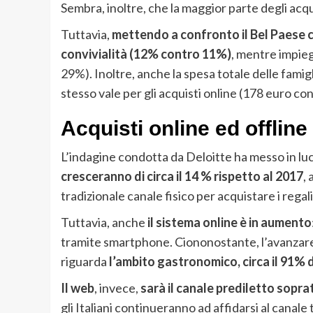
Sembra, inoltre, che la maggior parte degli acq
Tuttavia,
mettendo a confronto il Bel Paese co
convivialità (12% contro 11%)
, mentre impie
29%). Inoltre, anche la spesa totale delle fami
stesso vale per gli acquisti online (178 euro co
Acquisti online ed offline
L’indagine condotta da Deloitte ha messo in lu
cresceranno di circa il 14 % rispetto al 2017
,
tradizionale canale fisico per acquistare i regali 
Tuttavia, anche
il sistema online è in aumento
tramite smartphone. Ciononostante, l’avanzare d
riguarda
l’ambito gastronomico, circa il 91% d
Il web
, invece,
sarà il canale prediletto soprat
gli Italiani continueranno ad affidarsi al canale t