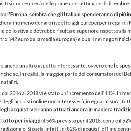
uisti si concentrerà nelle prime due settimane di dicembre.
n l’Europa, sembra che gli Italiani spenderanno di più in
gheranno meno denaro rispetto agli Europei per i regali di
glie dello stivale dovrebbe risultare superiore rispetto all
ntro 142 euro della media europea) e quelli nei negozi fisici
ce anche un altro aspetto interessante, ovvero che
le spes
 anche se, in realtà, la maggior parte dei consumatori del B
natalizi.
: dal 2016 al 2018 vi è stato un incremento dell’11%. In med
egli acquisti online non interesserà, in egual misura, tutte
egli acquisti verranno attuati ancora in maniera tradizi
tutto per i viaggi
(il 56% previsto per il 2018, contro il 52
radizionale. Si parla, infatti, di 82% di acquisti offline contr