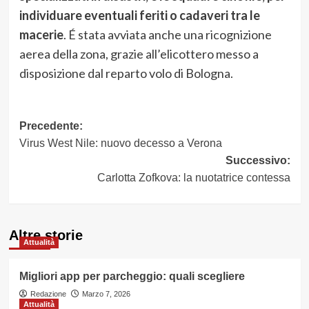
individuare eventuali feriti o cadaveri tra le
macerie
. É stata avviata anche una ricognizione
aerea della zona, grazie all’elicottero messo a
disposizione dal reparto volo di Bologna.
Navigazione
Precedente:
Virus West Nile: nuovo decesso a Verona
articolo
Successivo:
Carlotta Zofkova: la nuotatrice contessa
Altre storie
Attualità
Migliori app per parcheggio: quali scegliere
Redazione
Marzo 7, 2026
Attualità