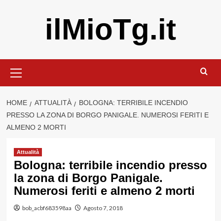
Vai
ilMioTg.it
al
contenuto
Menu
principale
HOME
ATTUALITÀ
BOLOGNA: TERRIBILE INCENDIO
PRESSO LA ZONA DI BORGO PANIGALE. NUMEROSI FERITI E
ALMENO 2 MORTI
Attualità
Bologna: terribile incendio presso
la zona di Borgo Panigale.
Numerosi feriti e almeno 2 morti
bob_acbf683598aa
Agosto 7, 2018