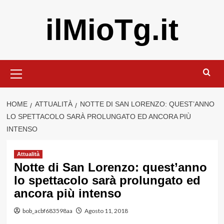
Vai
ilMioTg.it
al
contenuto
Menu
principale
HOME
ATTUALITÀ
NOTTE DI SAN LORENZO: QUEST’ANNO
LO SPETTACOLO SARÀ PROLUNGATO ED ANCORA PIÙ
INTENSO
Attualità
Notte di San Lorenzo: quest’anno
lo spettacolo sarà prolungato ed
ancora più intenso
bob_acbf683598aa
Agosto 11, 2018