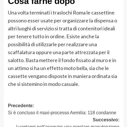
Cosa farne dopo
Una volta terminati i traslochi Roma le cassettine
possono esser usate per organizzare la dispensa o
altri luoghi di servizio si tratta di contenitori ideali
per tenere tutto in ordine. Esiste anche la
possibilità di utilizzarle per realizzare una
scaffalatura oppure una parte attrezzata per il
salotto. Basta mettere il fondo fissato al muro e in
un attimo si ha un effetto moto bella, sia che le
cassette vengano disposte in maniera ordinata sia
che si sistemino in modo casuale.
Navigazione
Precedente:
Si è concluso il maxi-processo Aemilia: 118 condanne
articolo
Successivo:
I vantaggi nell’eseguire una regolare manutenzione