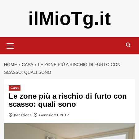
Vai
ilMioTg.it
al
contenuto
Menu
principale
HOME
CASA
LE ZONE PIÙ A RISCHIO DI FURTO CON
SCASSO: QUALI SONO
Casa
Le zone più a rischio di furto con
scasso: quali sono
Redazione
Gennaio 21, 2019