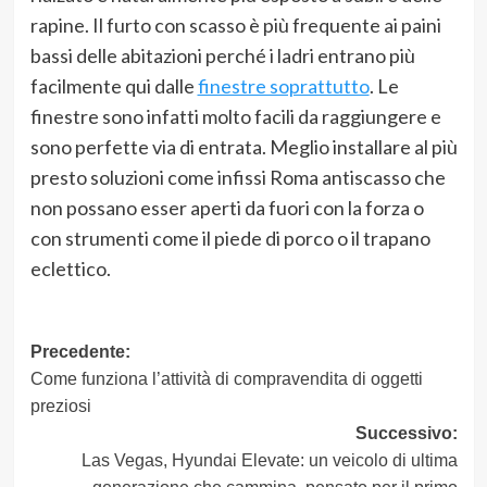
rapine. Il furto con scasso è più frequente ai paini
bassi delle abitazioni perché i ladri entrano più
facilmente qui dalle
finestre soprattutto
. Le
finestre sono infatti molto facili da raggiungere e
sono perfette via di entrata. Meglio installare al più
presto soluzioni come infissi Roma antiscasso che
non possano esser aperti da fuori con la forza o
con strumenti come il piede di porco o il trapano
eclettico.
Navigazione
Precedente:
Come funziona l’attività di compravendita di oggetti
articolo
preziosi
Successivo:
Las Vegas, Hyundai Elevate: un veicolo di ultima