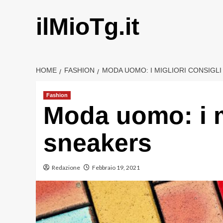
Vai
al
ilMioTg.it
contenuto
HOME
FASHION
MODA UOMO: I MIGLIORI CONSIGL
Fashion
Moda uomo: i mi
sneakers
Redazione
Febbraio 19, 2021