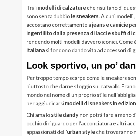
Tra i
modelli di calzature
che risultano di quest
sono senza dubbio
le sneakers
. Alcuni modelli,
accostano correttamente a
jeans e camicie
per
ingentilito dalla presenza di lacci e sbuffi di 
rendendo molti modelli davvero iconici. Come 
italiana
si fondono dando vita ad accessori di g
Look sportivo, un po’ dan
Per troppo tempo scarpe come le sneakers son
piuttosto che darne sfoggio sul catwalk. Eran
mondo nel nome di un proprio stile nell’abbigl
per aggiudicarsi
modelli di sneakers in edizion
Chi ama lo
stile dandy
non potrà fare a meno di
occhio di riguardo per l’acconciatura e altri acc
appassionati dell’
urban style
che troveranno n