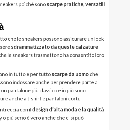
 sneakers poiché sono
scarpe pratiche, versatili
tà
tto che le sneakers possono assicurare un look
essere
sdrammatizzato da queste calzature
che le sneakers trasmettono ha consentito loro
ono in tutto e per tutto
scarpe da uomo
che
ossono indossare anche per prendere parte a
o un pantalone più classico e in più sono
ure anche a t-shirt e pantaloni corti.
intreccia con il
design d’alta moda e la qualità
y o più serio è vero anche che ci si può