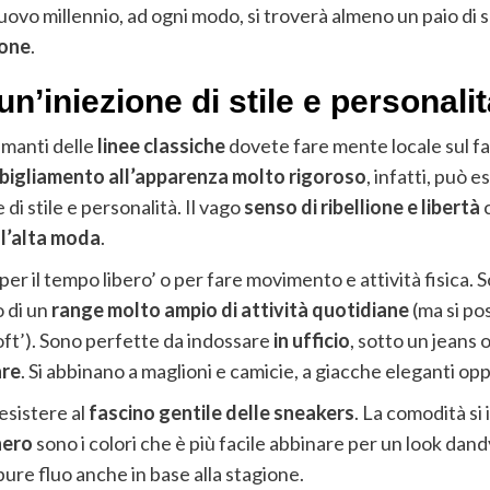
nuovo millennio, ad ogni modo, si troverà almeno un paio di
ione
.
un’iniezione di stile e personali
amanti delle
linee classiche
dovete fare mente locale sul fa
bigliamento all’apparenza molto rigoroso
, infatti, può 
di stile e personalità. Il vago
senso di ribellione e libertà
ll’alta moda
.
 il tempo libero’ o per fare movimento e attività fisica. S
o di un
range molto ampio di attività quotidiane
(ma si p
oft’). Sono perfette da indossare
in ufficio
, sotto un jeans 
are
. Si abbinano a maglioni e camicie, a giacche eleganti opp
esistere al
fascino gentile delle sneakers
. La comodità si 
 nero
sono i colori che è più facile abbinare per un look dand
ure fluo anche in base alla stagione.