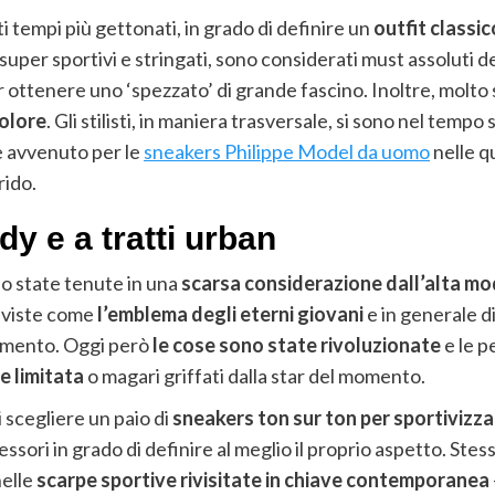
i tempi più gettonati, in grado di definire un
outfit classic
 super sportivi e stringati, sono considerati must assoluti de
 ottenere uno ‘spezzato’ di grande fascino. Inoltre, molt
colore
. Gli stilisti, in maniera trasversale, si sono nel temp
è avvenuto per le
sneakers Philippe Model da uomo
nelle qu
rido.
dy e a tratti urban
o state tenute in una
scarsa considerazione dall’alta m
o viste come
l’emblema degli eterni giovani
e in generale d
iamento. Oggi però
le cose sono state rivoluzionate
e le p
e limitata
o magari griffati dalla star del momento.
 scegliere un paio di
sneakers ton sur ton per sportivizz
essori in grado di definire al meglio il proprio aspetto. Ste
elle
scarpe sportive rivisitate in chiave contemporanea