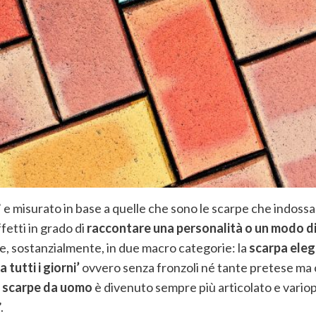
e misurato in base a quelle che sono le scarpe che indossa.
fetti in grado di
raccontare una personalità o un modo di e
e, sostanzialmente, in due macro categorie: la
scarpa ele
 tutti i giorni’
ovvero senza fronzoli né tante pretese m
e
scarpe da uomo
è divenuto sempre più articolato e vario
.