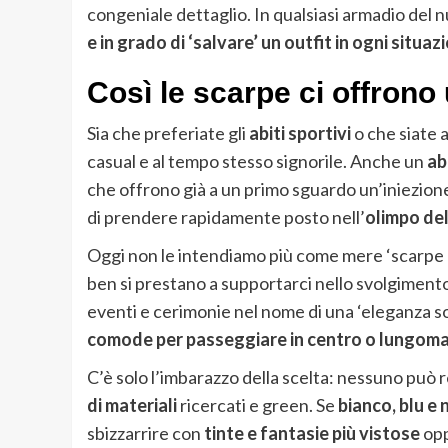
congeniale dettaglio. In qualsiasi armadio del 
e in grado di ‘salvare’ un outfit in ogni situaz
Così le scarpe ci offrono 
Sia che preferiate gli
abiti sportivi
o che siate 
casual e al tempo stesso signorile. Anche un
ab
che offrono già a un primo sguardo un’iniezione 
di prendere rapidamente posto nell’
olimpo de
Oggi non le intendiamo più come mere ‘scarpe per
ben si prestano a supportarci nello svolgiment
eventi e cerimonie nel nome di una ‘eleganza s
comode per passeggiare in centro o lungom
C’è solo l’imbarazzo della scelta: nessuno può r
di materiali
ricercati e green. Se
bianco, blu e
sbizzarrire con
tinte e fantasie più vistose
opp