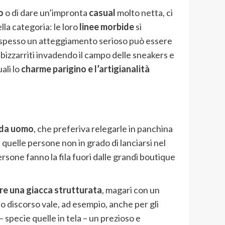
o
o di dare un’impronta
casual
molto netta, ci
lla categoria: le loro
linee morbide
si
o spesso un atteggiamento serioso può essere
o sbizzarriti invadendo il campo delle sneakers e
ali lo
charme parigino e l’artigianalità
oda uomo
, che preferiva relegarle in panchina
i quelle persone non in grado di lanciarsi nel
ersone fanno la fila fuori dalle grandi boutique
are una giacca strutturata
, magari con un
sso discorso vale, ad esempio, anche per gli
– specie quelle in tela – un prezioso e