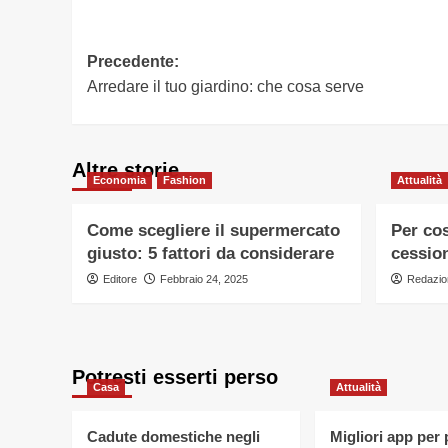
Navigazione
Precedente:
Arredare il tuo giardino: che cosa serve
articolo
Altre storie
Economia
Fashion
Attualità
Come scegliere il supermercato
Per cos
giusto: 5 fattori da considerare
cessio
Editore
Febbraio 24, 2025
Redazio
Potresti esserti perso
Casa
Attualità
Cadute domestiche negli
Migliori app per