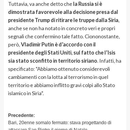
Tuttavia, va anche detto che
la Russia si è
dimostrata favorevole alla decisione presa dal
presidente Trump di ritirare le truppe dalla Siria
,
anche se non ha notato in concreto veri e propri
segnali che confermino tale fatto. Ciononostante,
però,
Vladimir Putin è d’accordo con il
presidente degli Stati Uniti, sul fatto che l’Isis
sia stato sconfitto in territorio siriano
. Infatti, ha
specificato: “Abbiamo ottenuto considerevoli
cambiamenti con la lotta al terrorismo in quel
territorio e abbiamo inflitto gravi colpi allo Stato
islamico in Siria”.
Navigazione
Precedente:
Bari, 20enne somalo fermato: stava progettando di
articolo
attaccare San Pietro il giorno di Natale