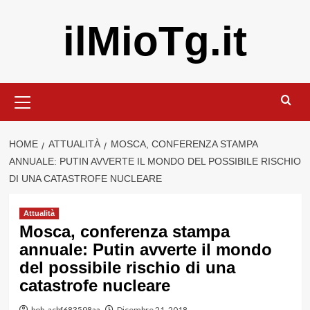
Vai
ilMioTg.it
al
contenuto
Menu
principale
HOME
ATTUALITÀ
MOSCA, CONFERENZA STAMPA
ANNUALE: PUTIN AVVERTE IL MONDO DEL POSSIBILE RISCHIO
DI UNA CATASTROFE NUCLEARE
Attualità
Mosca, conferenza stampa
annuale: Putin avverte il mondo
del possibile rischio di una
catastrofe nucleare
bob_acbf683598aa
Dicembre 21, 2018