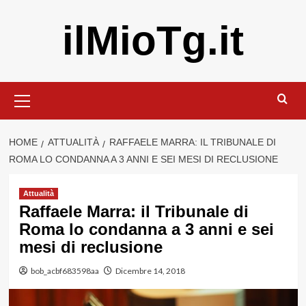
Vai
ilMioTg.it
al
contenuto
Menu
principale
HOME
ATTUALITÀ
RAFFAELE MARRA: IL TRIBUNALE DI
ROMA LO CONDANNA A 3 ANNI E SEI MESI DI RECLUSIONE
Attualità
Raffaele Marra: il Tribunale di
Roma lo condanna a 3 anni e sei
mesi di reclusione
bob_acbf683598aa
Dicembre 14, 2018