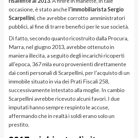
risalente al 2013
. A finire in manette, in tale
occasione, è stato anche
l’immobiliarista Sergio
Scarpellini
, che avrebbe corrotto amministratori
pubblici, al fine di trarre benefici per le sue società.
Di fatto, secondo quanto ricostruito dalla Procura,
Marra, nel giugno 2013, avrebbe ottenuto in
maniera illecita, a seguito degli incarichi ricoperti
all’epoca, 367 mila euro provenienti direttamente
dai conti personali di Scarpellini, per l’acquisto di un
immobile situato in via dei Prati Fiscali 258,
successivamente intestato alla moglie. In cambio
Scarpellini avrebbe ricevuto alcuni favori. I due
imputati hanno sempre respinto le accuse,
affermando che in realtà i soldi erano solo un
prestito.