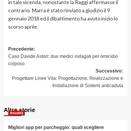
in tale vicenda, nonostante la Raggi affermasse il
contrario. Marra è stato rinviato a giudizio il 9
gennaio 2018 ed il dibattimento ha avuto inizio lo
scorso aprile.
Navigazione
Precedente:
Caso Davide Astori: due medici indagati per omicidio
articolo
colposo
Successivo:
Progettare Linee Vita: Progettazione, Realizzazione e
Installazione di Sistemi anticaduta
Altre storie
Attualità
Migliori app per parcheggio: quali scegliere