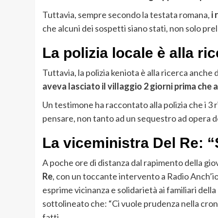
Tuttavia, sempre secondo la testata romana,
i
che alcuni dei sospetti siano stati, non solo prel
La polizia locale è alla ri
Tuttavia, la polizia keniota è alla ricerca anche 
aveva lasciato il villaggio 2 giorni prima ch
Un testimone ha raccontato alla polizia che i 3 
pensare, non tanto ad un sequestro ad opera deg
La viceministra Del Re: “
A poche ore di distanza dal rapimento della gio
Re
, con un toccante intervento a Radio Anch’i
esprime vicinanza e solidarietà ai familiari della
sottolineato che: “Ci vuole prudenza nella cron
fatti.