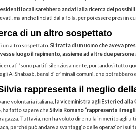
 residenti locali sarebbero andati alla ricerca dei possibil
evati, ma anche linciati dalla folla, per poi essere presi in c
cerca di un altro sospettato
di un altro sospettato.
Si tratta di un uomo che aveva pres
e avesse luogo il rapimento, assieme ad altre due persone
ricercati “sono partiti silenziosamente, portandosi tutto qu
li Al Shabaab, bensì di criminali comuni, che potrebbero e
Silvia rappresenta il meglio dell
vane volontaria italiana,
la viceministra agli Esteri ed al
o, ha fatto sapere che
Silvia Romano “rappresenta il megli
 ragazza. Tuttavia, non ha voluto dire nulla in merito agli ult
aca, perché può andare a svantaggio delle operazioni sul t