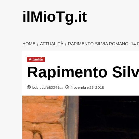
Vai
al
ilMioTg.it
contenuto
HOME
ATTUALITÀ
RAPIMENTO SILVIA ROMANO: 14
Attualità
Rapimento Silv
bob_acbf683598aa
Novembre 23, 2018