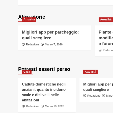
Altre storie
Attualità
Attualità
Migliori app per parcheggio:
Piante
quali scegliere
modific
e futur
Redazione
Marzo 7, 2026
Redazio
Potresti esserti perso
Casa
Attualità
Cadute domestiche negli
Migliori app per
anziani: quanto incidono
quali scegliere
scale e dislivelli nelle
Redazione
Marzo
abitazioni
Redazione
Marzo 10, 2026