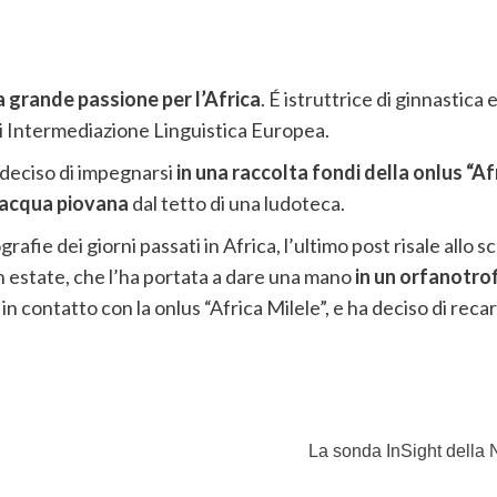
a grande passione per l’Africa
. É istruttrice di ginnastica
o di Intermediazione Linguistica Europea.
 deciso di impegnarsi
in una raccolta fondi della onlus “A
l’acqua piovana
dal tetto di una ludoteca.
afie dei giorni passati in Africa, l’ultimo post risale allo
in estate, che l’ha portata a dare una mano
in un orfanotrof
n contatto con la onlus “Africa Milele”, e ha deciso di reca
La sonda InSight della N