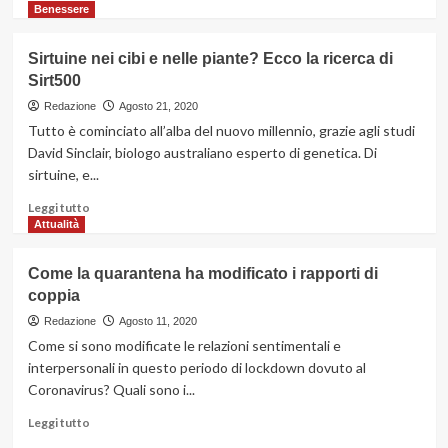
di
Benessere
più
su
Sirtuine nei cibi e nelle piante? Ecco la ricerca di
Quali
Sirt500
sono
i
Redazione
Agosto 21, 2020
criteri
Tutto è cominciato all’alba del nuovo millennio, grazie agli studi
di
David Sinclair, biologo australiano esperto di genetica. Di
scelta
sirtuine, e...
per
uno
Leggi
Leggi tutto
spazzolino
di
Attualità
elettrico
più
su
Come la quarantena ha modificato i rapporti di
Sirtuine
coppia
nei
cibi
Redazione
Agosto 11, 2020
e
Come si sono modificate le relazioni sentimentali e
nelle
interpersonali in questo periodo di lockdown dovuto al
piante?
Coronavirus? Quali sono i...
Ecco
la
Leggi
Leggi tutto
ricerca
di