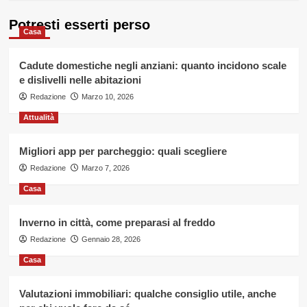
di
più
Sirt500
su
Potresti esserti perso
Casa
Come
la
quarantena
Cadute domestiche negli anziani: quanto incidono scale
ha
e dislivelli nelle abitazioni
modificato
Redazione
i
Marzo 10, 2026
rapporti
Attualità
di
coppia
Migliori app per parcheggio: quali scegliere
Redazione
Marzo 7, 2026
Casa
Inverno in città, come preparasi al freddo
Redazione
Gennaio 28, 2026
Casa
Valutazioni immobiliari: qualche consiglio utile, anche