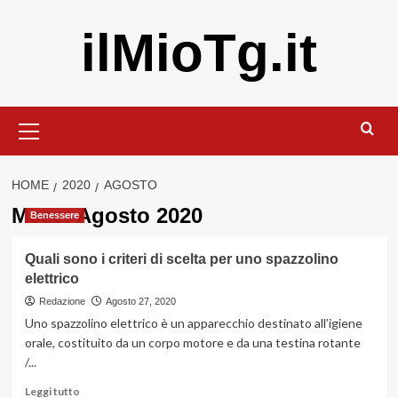
Vai
ilMioTg.it
al
contenuto
Menu
principale
HOME
2020
AGOSTO
Mese:
Agosto 2020
Benessere
Quali sono i criteri di scelta per uno spazzolino
elettrico
Redazione
Agosto 27, 2020
Uno spazzolino elettrico è un apparecchio destinato all’igiene
orale, costituito da un corpo motore e da una testina rotante
/...
Leggi
Leggi tutto