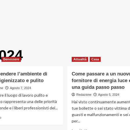
024
Benessere
Attualità
Casa
endere l’ambiente di
Come passare a un nuov
igienizzato e pulito
fornitore di energia luce 
una guida passo passo
ne
Agosto 7, 2024
 il luogo di lavoro pulito e
Redazione
Agosto 5, 2024
to rappresenta una delle priorità
Hai visto continuamente aument
ende e i liberi professionisti dei...
tue bollette o sei stato vittima d
guasti e malfunzionamenti e sei 
Leggi
o
per...
di
più
Leggi