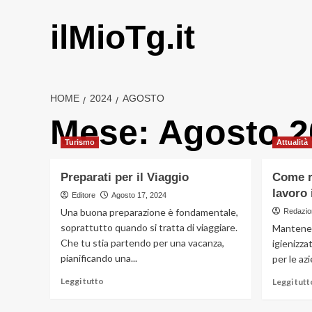
Vai
al
ilMioTg.it
contenuto
HOME
2024
AGOSTO
Mese:
Agosto 2
Turismo
Attualità
Preparati per il Viaggio
Come r
lavoro 
Editore
Agosto 17, 2024
Una buona preparazione è fondamentale,
Redazio
soprattutto quando si tratta di viaggiare.
Mantenere
Che tu stia partendo per una vacanza,
igienizza
pianificando una...
per le azi
Leggi
Leggi tutto
Leggi tutt
di
più