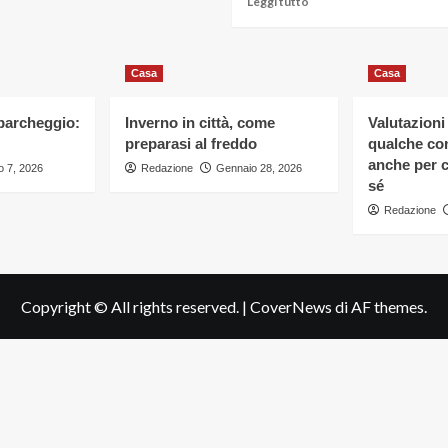
Leggi tutto
su
di
Come
più
rendere
su
l’ambiente
Casa
Come
Casa
di
passare
lavoro
a
 parcheggio:
Inverno in città, come
Valutazioni
igienizzato
un
preparasi al freddo
qualche con
e
nuovo
pulito
anche per c
 7, 2026
Redazione
Gennaio 28, 2026
fornitore
sé
di
energia
Redazione
luce
e
gas:
una
guida
Copyright © All rights reserved.
|
CoverNews
di AF themes.
passo
passo