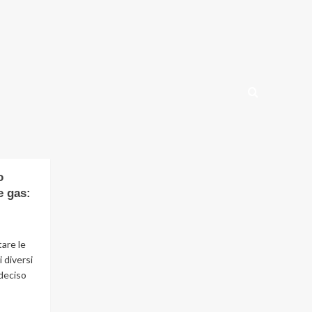
o
e gas:
are le
i diversi
deciso