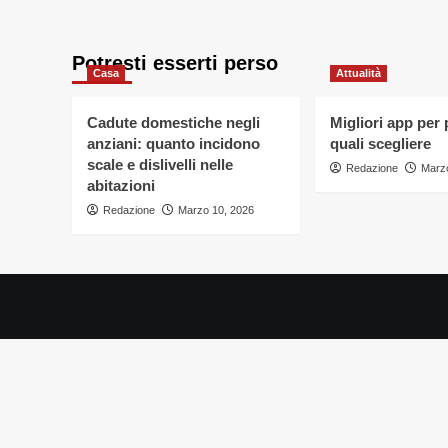
su
Preparati
per
Potresti esserti perso
il
Casa
Attualità
Viaggio
Cadute domestiche negli
Migliori app per
anziani: quanto incidono
quali scegliere
scale e dislivelli nelle
Redazione
Marzo
abitazioni
Redazione
Marzo 10, 2026