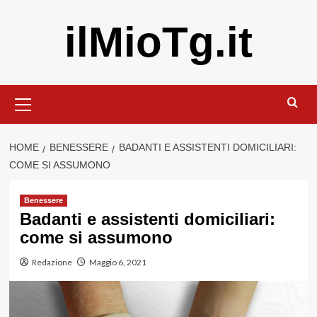
Vai
ilMioTg.it
al
contenuto
Menu
principale
HOME
BENESSERE
BADANTI E ASSISTENTI DOMICILIARI:
COME SI ASSUMONO
Benessere
Badanti e assistenti domiciliari:
come si assumono
Redazione
Maggio 6, 2021