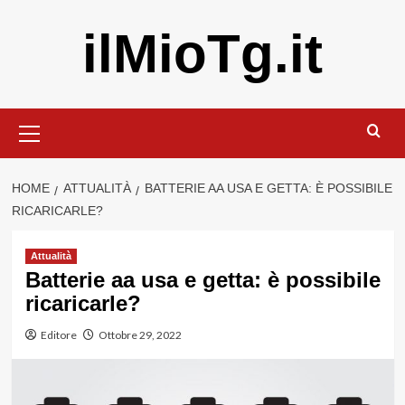
Vai
ilMioTg.it
al
contenuto
Menu
principale
HOME
ATTUALITÀ
BATTERIE AA USA E GETTA: È POSSIBILE
RICARICARLE?
Attualità
Batterie aa usa e getta: è possibile
ricaricarle?
Editore
Ottobre 29, 2022