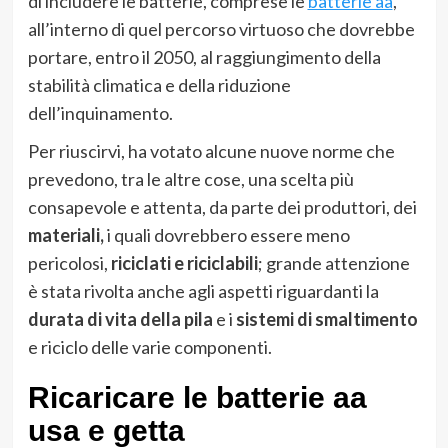
di includere le batterie, comprese le
batterie aa
,
all’interno di quel percorso virtuoso che dovrebbe
portare, entro il 2050, al raggiungimento della
stabilità climatica e della riduzione
dell’inquinamento.
Per riuscirvi, ha votato alcune nuove norme che
prevedono, tra le altre cose, una scelta più
consapevole e attenta, da parte dei produttori, dei
materiali,
i quali dovrebbero essere meno
pericolosi,
riciclati e riciclabili
; grande attenzione
è stata rivolta anche agli aspetti riguardanti la
durata di vita della pila
e i
sistemi di smaltimento
e riciclo delle varie componenti.
Ricaricare le batterie aa
usa e getta