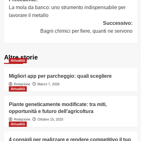
Navigazione
La mola da banco: uno strumento indispensabile per
articolo
lavorare il metallo
Successivo:
Bagni chimici per fiere, quanti ne servono
Altre storie
Attualità
Migliori app per parcheggio: quali scegliere
Redazione
Marzo 7, 2026
Attualità
Piante geneticamente modificate: tra miti,
opportunità e futuro dell’agricoltura
Redazione
Ottobre 15, 2025
Attualità
4 consigli per realizzare e rendere competitivo il tuo