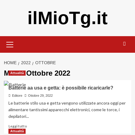
Vai
ilMioTg.it
al
contenuto
Menu
principale
HOME
2022
OTTOBRE
Mese:
Ottobre 2022
Attualità
Batterie aa usa e getta: è possibile ricaricarle?
Editore
Ottobre 29, 2022
Le batterie stilo usa e getta vengono utilizzate ancora oggi per
alimentare tantissimi apparecchi elettronici, come le torce, i
depilatori...
Leggi
Leggi tutto
di
Attualità