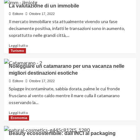
metallo
su
La valutazione di un immobile
Alla
scoperta
Editore
Ottobre 17, 2022
delle
Il mercato immobiliare sta attualmente vivendo una fase
criptovalute:
decisamente positiva, infatti le transazioni sono in aumento,
volatilità,
soprattutto nelle grandi città,...
strategie
e
Leggi
Leggi tutto
consigli
di
Turismo
utili
più
per
su
Noleggiare un catamarano per una vacanza nelle
investire
La
migliori destinazioni esotiche
valutazione
di
Editore
Ottobre 17, 2022
un
Spiagge incontaminate, sabbia dorata, palme le cui fronde
immobile
frusciano al vento caldo mentre il mare culla il catamarano
osservando la...
Leggi
Leggi tutto
di
Economia
più
su
Beauty ecosostenibile: dall’INCI al packaging
Noleggiare