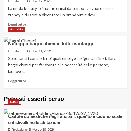
un
Editore
Ottobre 12, 2022
catamarano
La moda beauty lo impone ormai da tempo: se vuoi essere
per
trendy e riuscire a diventare un brand virale devi...
una
vacanza
Leggi
Leggi tutto
nelle
di
Attualità
migliori
più
destinazioni
su
Noleggio bagni chimici: tutti i vantaggi
esotiche
Beauty
ecosostenibile:
Editore
Ottobre 11, 2022
dall’INCI
Sono tanti i contesti nei quali emerge l’esigenza di installare
al
bagni chimici per far fronte alle necessità delle persone,
packaging
laddove...
Leggi
Leggi tutto
di
più
su
Potresti esserti perso
Casa
Noleggio
bagni
chimici:
Cadute domestiche negli anziani: quanto incidono scale
tutti
e dislivelli nelle abitazioni
i
Redazione
vantaggi
Marzo 10, 2026