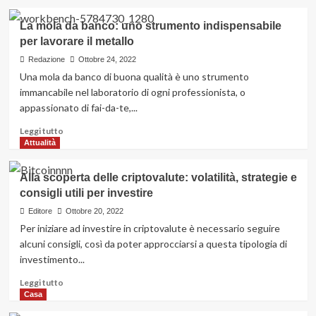
più
su
La mola da banco: uno strumento indispensabile
Batterie
per lavorare il metallo
aa
usa
Redazione
Ottobre 24, 2022
e
Una mola da banco di buona qualità è uno strumento
getta:
immancabile nel laboratorio di ogni professionista, o
è
appassionato di fai-da-te,...
possibile
ricaricarle?
Leggi
Leggi tutto
di
Attualità
più
su
Alla scoperta delle criptovalute: volatilità, strategie e
La
consigli utili per investire
mola
da
Editore
Ottobre 20, 2022
banco:
Per iniziare ad investire in criptovalute è necessario seguire
uno
alcuni consigli, così da poter approcciarsi a questa tipologia di
strumento
investimento...
indispensabile
per
Leggi
Leggi tutto
lavorare
di
Casa
il
più