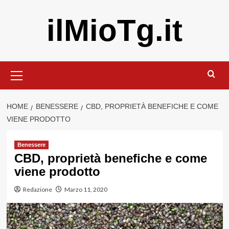
Vai
ilMioTg.it
al
contenuto
Menu
principale
HOME
BENESSERE
CBD, PROPRIETÀ BENEFICHE E COME
VIENE PRODOTTO
Benessere
CBD, proprietà benefiche e come
viene prodotto
Redazione
Marzo 11, 2020