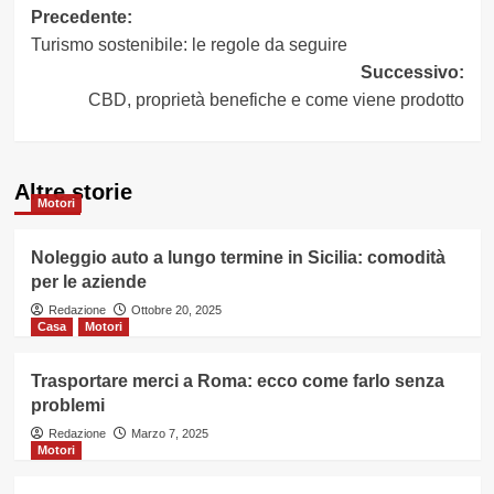
Navigazione
Precedente:
Turismo sostenibile: le regole da seguire
articolo
Successivo:
CBD, proprietà benefiche e come viene prodotto
Altre storie
Motori
Noleggio auto a lungo termine in Sicilia: comodità
per le aziende
Redazione
Ottobre 20, 2025
Casa
Motori
Trasportare merci a Roma: ecco come farlo senza
problemi
Redazione
Marzo 7, 2025
Motori