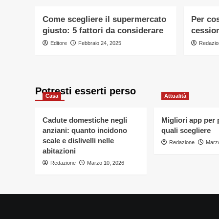
Come scegliere il supermercato
Per cos
giusto: 5 fattori da considerare
cessio
Editore
Febbraio 24, 2025
Redazio
Potresti esserti perso
Casa
Attualità
Cadute domestiche negli
Migliori app per
anziani: quanto incidono
quali scegliere
scale e dislivelli nelle
Redazione
Marzo
abitazioni
Redazione
Marzo 10, 2026