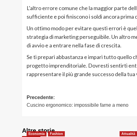
L’altro errore comune che la maggior parte dell
sufficiente e poi finiscono i soldi ancora prima di
Un ottimo modo per evitare questi errori è que
strategia di marketing perseguibile. Un altro m
di avvio e a entrare nella fase di crescita.
Se ti prepari abbastanza e impari tutto quello 
progetto imprenditoriale. Dovresti sentirti ent
rappresentare il più grande successo della tua v
Navigazione
Precedente:
Cuscino ergonomico: impossibile farne a meno
articolo
Altre storie
Economia
Fashion
Attualità