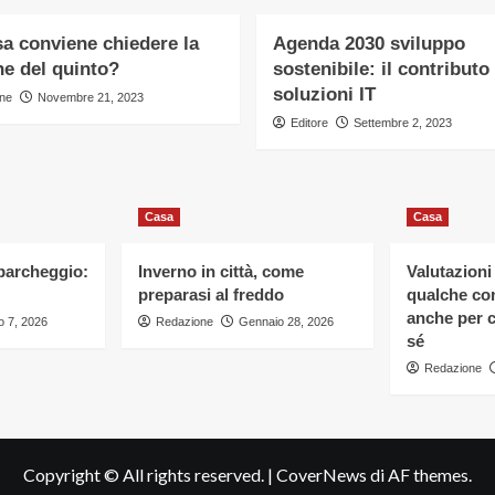
a conviene chiedere la
Agenda 2030 sviluppo
ne del quinto?
sostenibile: il contributo
soluzioni IT
ne
Novembre 21, 2023
Editore
Settembre 2, 2023
Casa
Casa
 parcheggio:
Inverno in città, come
Valutazioni
preparasi al freddo
qualche con
anche per c
 7, 2026
Redazione
Gennaio 28, 2026
sé
Redazione
Copyright © All rights reserved.
|
CoverNews
di AF themes.