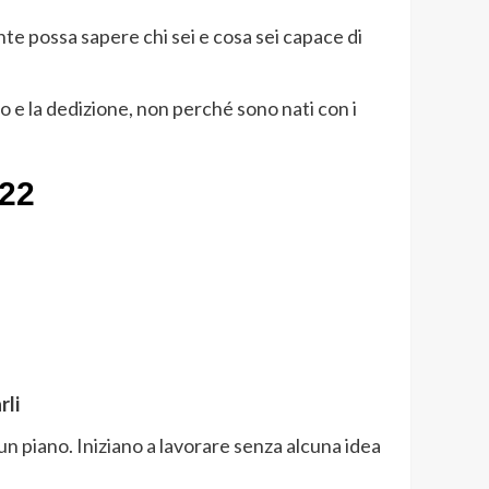
nte possa sapere chi sei e cosa sei capace di
ro e la dedizione, non perché sono nati con i
022
rli
 un piano. Iniziano a lavorare senza alcuna idea