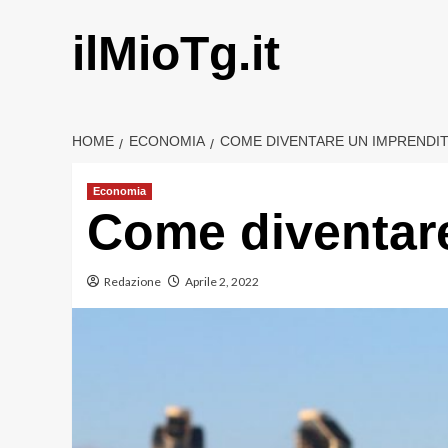
Vai
al
ilMioTg.it
contenuto
HOME
ECONOMIA
COME DIVENTARE UN IMPRENDIT
Economia
Come diventare
Redazione
Aprile 2, 2022