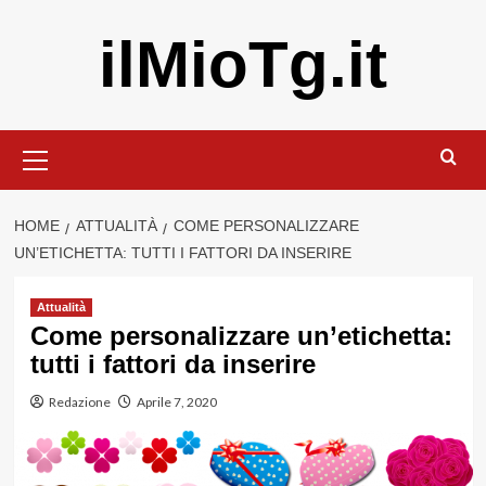
Vai
ilMioTg.it
al
contenuto
Menu
principale
HOME
ATTUALITÀ
COME PERSONALIZZARE
UN’ETICHETTA: TUTTI I FATTORI DA INSERIRE
Attualità
Come personalizzare un’etichetta:
tutti i fattori da inserire
Redazione
Aprile 7, 2020