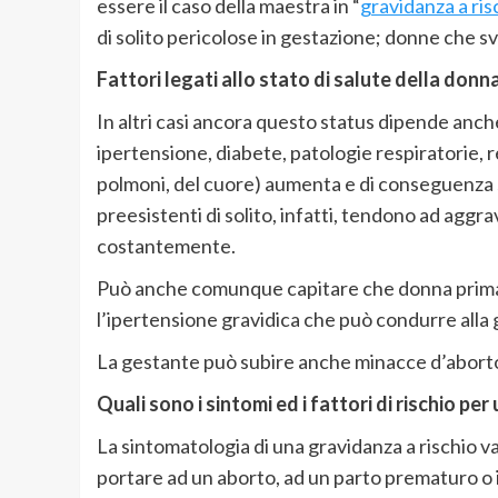
essere il caso della maestra in “
gravidanza a ris
di solito pericolose in gestazione; donne che svo
Fattori legati allo stato di salute della donn
In altri casi ancora questo status dipende anche
ipertensione, diabete, patologie respiratorie, re
polmoni, del cuore) aumenta e di conseguenza s
preesistenti di solito, infatti, tendono ad agg
costantemente.
Può anche comunque capitare che donna prima d
l’ipertensione gravidica che può condurre alla g
La gestante può subire anche minacce d’aborto 
Quali sono i sintomi ed i fattori di rischio pe
La sintomatologia di una gravidanza a rischio va
portare ad un aborto, ad un parto prematuro o i