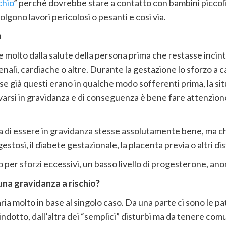
chio
” perché dovrebbe stare a contatto con bambini piccol
lgono lavori pericolosi o pesanti e così via.
a
 molto dalla salute della persona prima che restasse incint
nali, cardiache o altre. Durante la gestazione lo sforzo a ca
e già questi erano in qualche modo sofferenti prima, la sit
ravarsi in gravidanza e di conseguenza è bene fare attenzio
i essere in gravidanza stesse assolutamente bene, ma che 
estosi, il diabete gestazionale, la placenta previa o altri 
per sforzi eccessivi, un basso livello di progesterone, an
r una gravidanza a rischio?
ria molto in base al singolo caso. Da una parte ci sono le 
ndotto, dall’altra dei “semplici” disturbi ma da tenere com