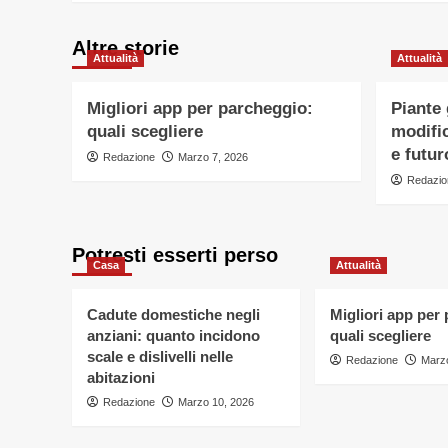
Altre storie
Attualità
Attualità
Migliori app per parcheggio:
Piante
quali scegliere
modific
e futur
Redazione
Marzo 7, 2026
Redazio
Potresti esserti perso
Casa
Attualità
Cadute domestiche negli
Migliori app per
anziani: quanto incidono
quali scegliere
scale e dislivelli nelle
Redazione
Marzo
abitazioni
Redazione
Marzo 10, 2026