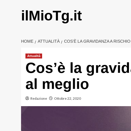
Vai
al
ilMioTg.it
contenuto
HOME
ATTUALITÀ
COS’È LA GRAVIDANZA A RISCHI
Attualità
Cos’è la gravid
al meglio
Redazione
Ottobre 22, 2020