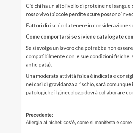
C’è chi ha un alto livello di proteine nel sangu
rosso vivo (piccole perdite scure possono invec
Fattori di rischio da tenere in considerazione so
Come comportarsi se si viene catalogate com
Se si svolge un lavoro che potrebbe non esser
compatibilmente con le sue condizioni fisiche, 
anticipata).
Una moderata attività fisica è indicata e consig
nei casi di gravidanza a rischio, sarà comunque i
patologiche il ginecologo dovrà collaborare con 
Navigazione
Precedente:
Allergia al nichel: cos’è, come si manifesta e come
articolo