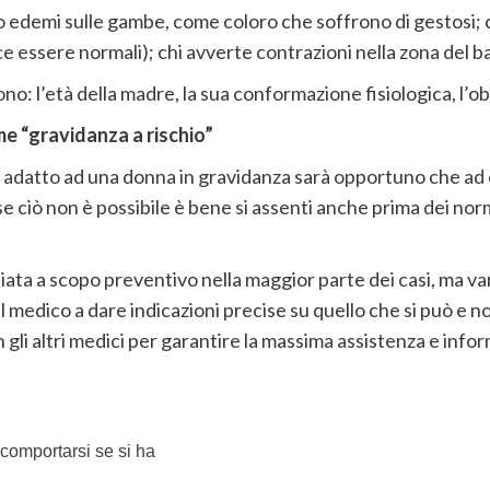
e o edemi sulle gambe, come coloro che soffrono di gestosi;
e essere normali); chi avverte contrazioni nella zona del b
no: l’età della madre, la sua conformazione fisiologica, l’ob
e “gravidanza a rischio”
e adatto ad una donna in gravidanza sarà opportuno che a
se ciò non è possibile è bene si assenti anche prima dei no
liata a scopo preventivo nella maggior parte dei casi, ma van
l medico a dare indicazioni precise su quello che si può e no
gli altri medici per garantire la massima assistenza e info
 comportarsi se si ha