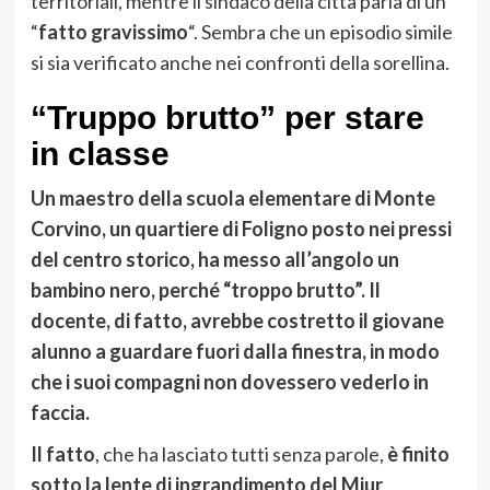
territoriali, mentre il sindaco della città parla di un
“
fatto gravissimo
“. Sembra che un episodio simile
si sia verificato anche nei confronti della sorellina.
“Truppo brutto” per stare
in classe
Un maestro della scuola elementare di Monte
Corvino, un quartiere di Foligno posto nei pressi
del centro storico, ha messo all’angolo un
bambino nero, perché “troppo brutto”.
Il
docente, di fatto, avrebbe costretto il giovane
alunno a guardare fuori dalla finestra, in modo
che i suoi compagni non dovessero vederlo in
faccia.
Il fatto
, che ha lasciato tutti senza parole,
è finito
sotto la lente di ingrandimento del Miur