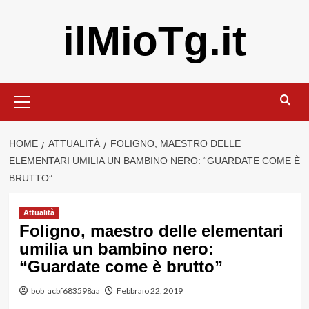
Vai
ilMioTg.it
al
contenuto
Menu
principale
HOME
ATTUALITÀ
FOLIGNO, MAESTRO DELLE
ELEMENTARI UMILIA UN BAMBINO NERO: “GUARDATE COME È
BRUTTO”
Attualità
Foligno, maestro delle elementari
umilia un bambino nero:
“Guardate come è brutto”
bob_acbf683598aa
Febbraio 22, 2019