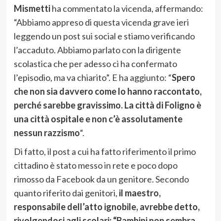
Mismetti
ha commentato la vicenda, affermando:
“Abbiamo appreso di questa vicenda grave ieri
leggendo un post sui social e stiamo verificando
l’accaduto. Abbiamo parlato con la dirigente
scolastica che per adesso ci ha confermato
l’episodio, ma va chiarito”. E ha aggiunto: “
Spero
che non sia davvero come lo hanno raccontato,
perché sarebbe gravissimo. La città di Foligno è
una città ospitale e non c’è assolutamente
nessun razzismo
“.
Di fatto, il post a cui ha fatto riferimento il primo
cittadino è stato messo in rete e poco dopo
rimosso da Facebook da un genitore. Secondo
quanto riferito dai genitori,
il maestro,
responsabile dell’atto ignobile, avrebbe detto,
rivolgendosi agli scolari: “Bambini non sembra