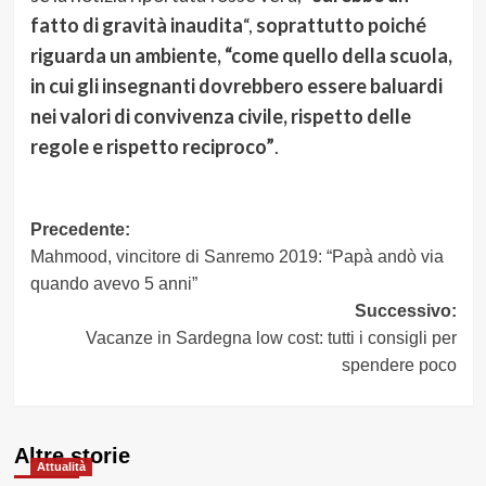
fatto di gravità inaudita
“,
soprattutto poiché
riguarda un ambiente, “come quello della scuola,
in cui gli insegnanti dovrebbero essere baluardi
nei valori di convivenza civile, rispetto delle
regole e rispetto reciproco”
.
Navigazione
Precedente:
Mahmood, vincitore di Sanremo 2019: “Papà andò via
articolo
quando avevo 5 anni”
Successivo:
Vacanze in Sardegna low cost: tutti i consigli per
spendere poco
Altre storie
Attualità