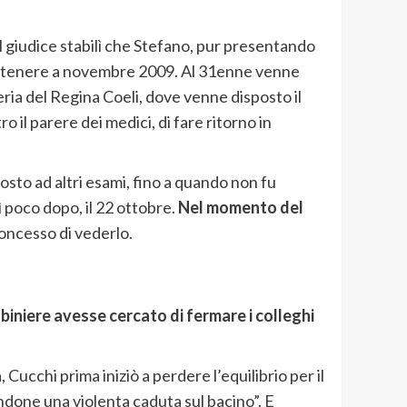
Il giudice stabilì che Stefano, pur presentando
vuta tenere a novembre 2009. Al 31enne venne
eria del Regina Coeli, dove venne disposto il
o il parere dei medici, di fare ritorno in
osto ad altri esami, fino a quando non fu
 poco dopo, il 22 ottobre.
Nel momento del
concesso di vederlo.
biniere avesse cercato di fermare i colleghi
Cucchi prima iniziò a perdere l’equilibrio per il
candone una violenta caduta sul bacino”. E