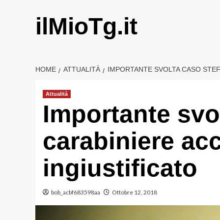
Vai
al
ilMioTg.it
contenuto
HOME
ATTUALITÀ
IMPORTANTE SVOLTA CASO STEF
Attualità
Importante svo
carabiniere ac
ingiustificato
bob_acbf683598aa
Ottobre 12, 2018