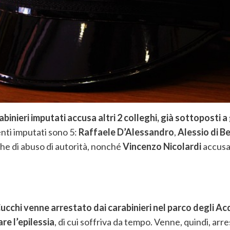
abinieri imputati accusa altri 2 colleghi, già sottoposti a
enti imputati sono 5:
Raffaele D’Alessandro
,
Alessio di B
che di abuso di autorità, nonché
Vincenzo Nicolardi
accusat
ucchi venne arrestato dai carabinieri nel parco degli Ac
are l’epilessia
, di cui soffriva da tempo. Venne, quindi, arr