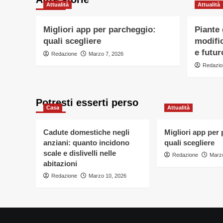
Attualità
Attualità
Migliori app per parcheggio:
Piante
quali scegliere
modific
e futur
Redazione
Marzo 7, 2026
Redazio
Potresti esserti perso
Casa
Attualità
Cadute domestiche negli
Migliori app per
anziani: quanto incidono
quali scegliere
scale e dislivelli nelle
Redazione
Marzo
abitazioni
Redazione
Marzo 10, 2026