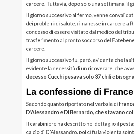
carcere. Tuttavia, dopo solo una settimana, il g
Il giorno successivo al fermo, venne convalidato
dei problemi di salute, rimanesse in carcere a 
concesso di essere visitato dal medico del tribu
trasferimento al pronto soccorso del Fatebenefrat
carcere.
Il giorno successivo fu, però, evidente che la s
evidente la necessità di un ricoverare, che avv
decesso Cucchi pesava solo 37 chili
e bisogna
La confessione di Franc
Secondo quanto riportato nel verbale di
Franc
D’Alessandro e Di Bernardo, che stavano colp
Il carabiniere ha descritto nel dettaglio il pes
calcio di D’Alessandro, poi ci fu la violenta spi