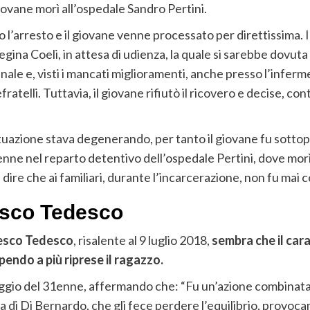
iovane morì all’ospedale Sandro Pertini.
 l’arresto e il giovane venne processato per direttissima. 
Regina Coeli, in attesa di udienza, la quale si sarebbe do
nale e, visti i mancati miglioramenti, anche presso l’inferm
elli. Tuttavia, il giovane rifiutò il ricovero e decise, contr
ituazione stava degenerando, per tanto il giovane fu sottop
enne nel reparto detentivo dell’ospedale Pertini, dove morì
 dire che ai familiari, durante l’incarcerazione, non fu mai 
esco Tedesco
esco Tedesco
, risalente al 9 luglio 2018,
sembra che il cara
endo a più riprese il ragazzo.
taggio del 31enne, affermando che: “Fu un’azione combinata, 
nta di Di Bernardo, che gli fece perdere l’equilibrio, provo