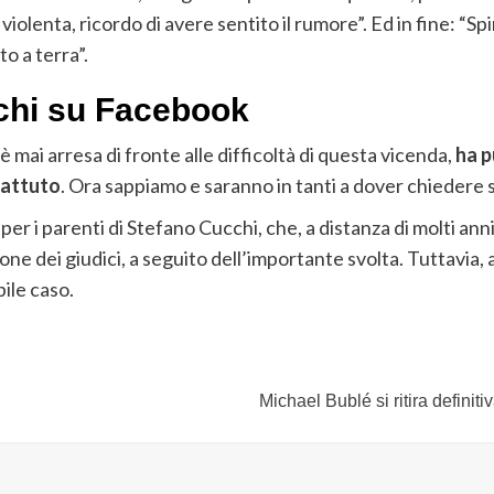
 violenta, ricordo di avere sentito il rumore”. Ed in fine: “
o a terra”.
cchi su Facebook
 è mai arresa di fronte alle difficoltà di questa vicenda,
ha p
battuto
. Ora sappiamo e saranno in tanti a dover chiedere s
per i parenti di Stefano Cucchi, che, a distanza di molti an
one dei giudici, a seguito dell’importante svolta. Tuttavia
bile caso.
Michael Bublé si ritira definit