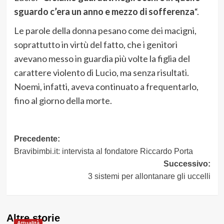
sguardo c’era un anno e mezzo di sofferenza
“.
Le parole della donna pesano come dei macigni,
soprattutto in virtù del fatto, che i genitori
avevano messo in guardia più volte la figlia del
carattere violento di Lucio, ma senza risultati.
Noemi, infatti, aveva continuato a frequentarlo,
fino al giorno della morte.
Navigazione
Precedente:
Bravibimbi.it: intervista al fondatore Riccardo Porta
articolo
Successivo:
3 sistemi per allontanare gli uccelli
Altre storie
Attualità