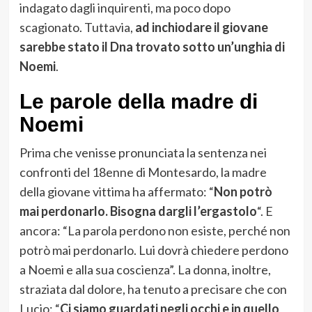
indagato dagli inquirenti, ma poco dopo
scagionato. Tuttavia,
ad inchiodare il giovane
sarebbe stato il Dna trovato sotto un’unghia di
Noemi
.
Le parole della madre di
Noemi
Prima che venisse pronunciata la sentenza nei
confronti del 18enne di Montesardo, la madre
della giovane vittima ha affermato: “
Non potrò
mai perdonarlo. Bisogna dargli l’ergastolo
“. E
ancora: “La parola perdono non esiste, perché non
potrò mai perdonarlo. Lui dovrà chiedere perdono
a Noemi e alla sua coscienza”. La donna, inoltre,
straziata dal dolore, ha tenuto a precisare che con
Lucio: “
Ci siamo guardati negli occhi e in quello