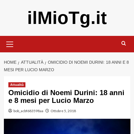
Vai
ilMioTg.it
al
contenuto
Menu
principale
HOME
ATTUALITÀ
OMICIDIO DI NOEMI DURINI: 18 ANNI E 8
MESI PER LUCIO MARZO
Attualità
Omicidio di Noemi Durini: 18 anni
e 8 mesi per Lucio Marzo
bob_acbf683598aa
Ottobre 5, 2018