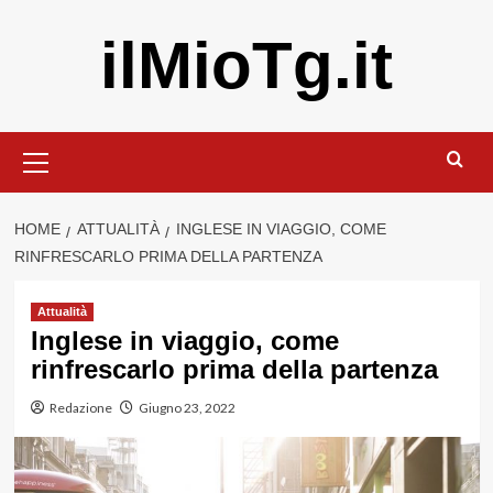
Vai
ilMioTg.it
al
contenuto
Menu
principale
HOME
ATTUALITÀ
INGLESE IN VIAGGIO, COME
RINFRESCARLO PRIMA DELLA PARTENZA
Attualità
Inglese in viaggio, come
rinfrescarlo prima della partenza
Redazione
Giugno 23, 2022