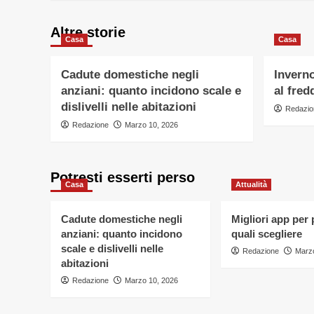
Altre storie
Casa
Casa
Cadute domestiche negli
Inverno
anziani: quanto incidono scale e
al fred
dislivelli nelle abitazioni
Redazio
Redazione
Marzo 10, 2026
Potresti esserti perso
Casa
Attualità
Cadute domestiche negli
Migliori app per
anziani: quanto incidono
quali scegliere
scale e dislivelli nelle
Redazione
Marzo
abitazioni
Redazione
Marzo 10, 2026