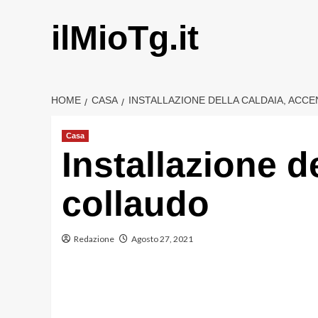
Vai
al
ilMioTg.it
contenuto
HOME
CASA
INSTALLAZIONE DELLA CALDAIA, ACC
Casa
Installazione d
collaudo
Redazione
Agosto 27, 2021