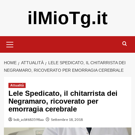
Vai
ilMioTg.it
al
contenuto
Menu
principale
HOME
ATTUALITÀ
LELE SPEDICATO, IL CHITARRISTA DEI
NEGRAMARO, RICOVERATO PER EMORRAGIA CEREBRALE
Attualità
Lele Spedicato, il chitarrista dei
Negramaro, ricoverato per
emorragia cerebrale
bob_acbf683598aa
Settembre 18, 2018