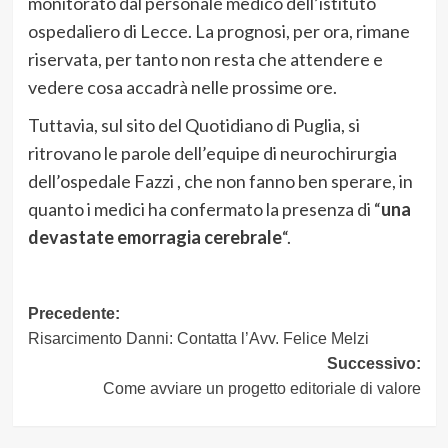
monitorato dal personale medico dell’istituto
ospedaliero di Lecce. La prognosi, per ora, rimane
riservata, per tanto non resta che attendere e
vedere cosa accadrà nelle prossime ore.
Tuttavia, sul sito del Quotidiano di Puglia, si
ritrovano le parole dell’equipe di neurochirurgia
dell’ospedale Fazzi , che non fanno ben sperare, in
quanto i medici ha confermato la presenza di “
una
devastate emorragia cerebrale
“.
Navigazione
Precedente:
Risarcimento Danni: Contatta l’Avv. Felice Melzi
articolo
Successivo:
Come avviare un progetto editoriale di valore