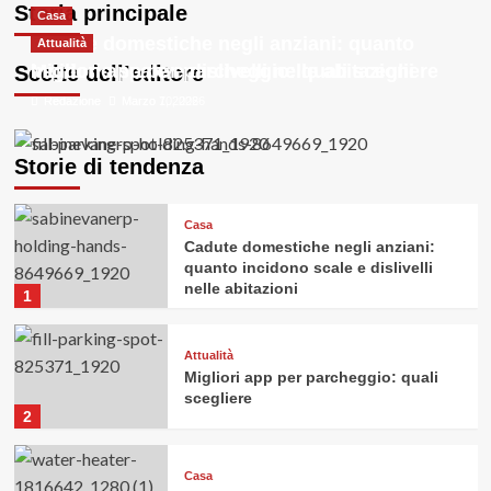
Storia principale
Casa
Redazione
Redazione
Redazione
Redazione
Redazione
Marzo 10, 2026
Marzo 7, 2026
Gennaio 28, 2026
Gennaio 24, 2026
Novembre 26, 2025
Cadute domestiche negli anziani: quanto
Attualità
incidono scale e dislivelli nelle abitazioni
Migliori app per parcheggio: quali scegliere
Scelte dell’editore
Redazione
Redazione
Marzo 10, 2026
Marzo 7, 2026
Storie di tendenza
Casa
Cadute domestiche negli anziani:
quanto incidono scale e dislivelli
nelle abitazioni
1
Attualità
Migliori app per parcheggio: quali
scegliere
2
Casa