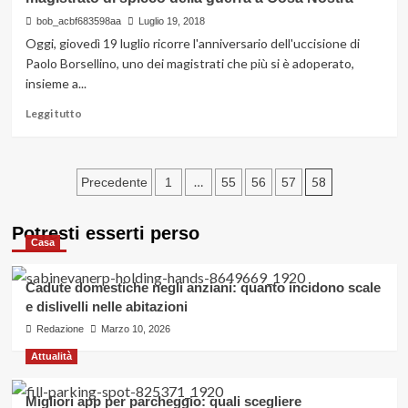
World
Economic
bob_acbf683598aa
Luglio 19, 2018
Forum:
Oggi, giovedì 19 luglio ricorre l'anniversario dell'uccisione di
Austria
Paolo Borsellino, uno dei magistrati che più si è adoperato,
al
insieme a...
primo
posto,
Leggi
Leggi tutto
Italia
di
solo
più
undicesima
su
Paginazione
Anniversario
…
58
Precedente
1
55
56
57
dell’uccisione
degli
di
Potresti esserti perso
Paolo
articoli
Casa
Borsellino:
il
magistrato
Cadute domestiche negli anziani: quanto incidono scale
di
e dislivelli nelle abitazioni
spicco
Redazione
Marzo 10, 2026
della
guerra
Attualità
a
Cosa
Migliori app per parcheggio: quali scegliere
Nostra