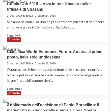
Comic-Con 2018: arriva in rete il teaser trailer
ufficiale di Shazam!
bob_acbf683598aa
Luglio 24, 2018
Si è appena concluso uno degli eventi nerd più attesi dell'intero
anno, vale a dire il Comic-Con di San Diego,...
Leggi
Leggi tutto
di
Attualità
più
su
Classifica World Economic Forum: Austria al primo
Comic-
posto, Italia solo undicesima
Con
2018:
bob_acbf683598aa
Luglio 21, 2018
arriva
L'Austria, con l'elevata organizzazione delle strutture ricettive,
in
l'ottima pulizia urbana, le vie di comunicazione all'avanguardia e
rete
le sue incredibili suggestioni...
il
teaser
Leggi
Leggi tutto
trailer
di
Attualità
ufficiale
più
di
su
Anniversario dell’uccisione di Paolo Borsellino: il
Shazam!
Classifica
magistrato di spicco della guerra a Cosa Nostra