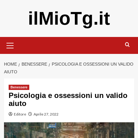
Vai
ilMioTg.it
al
contenuto
Menu
principale
HOME
BENESSERE
PSICOLOGIA E OSSESSIONI UN VALIDO
AIUTO
Benessere
Psicologia e ossessioni un valido
aiuto
Editore
Aprile 27, 2022