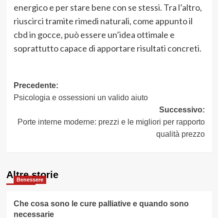
energico e per stare bene con se stessi. Tra l’altro,
riuscirci tramite rimedi naturali, come appunto il
cbd in gocce, può essere un’idea ottimale e
soprattutto capace di apportare risultati concreti.
Navigazione
Precedente:
Psicologia e ossessioni un valido aiuto
articolo
Successivo:
Porte interne moderne: prezzi e le migliori per rapporto
qualità prezzo
Altre storie
Benessere
Che cosa sono le cure palliative e quando sono
necessarie