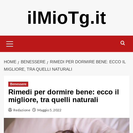
Vai
ilMioTg.it
al
contenuto
Menu
principale
HOME
BENESSERE
RIMEDI PER DORMIRE BENE: ECCO IL
MIGLIORE, TRA QUELLI NATURALI
Benessere
Rimedi per dormire bene: ecco il
migliore, tra quelli naturali
Redazione
Maggio 5, 2022