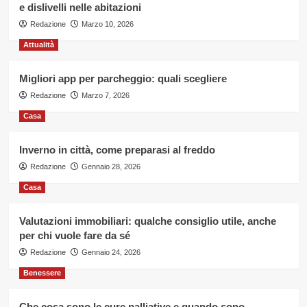
e dislivelli nelle abitazioni
differenze
Redazione
ci
Marzo 10, 2026
sono
Attualità
(e
quale
è
Migliori app per parcheggio: quali scegliere
meglio)
Redazione
Marzo 7, 2026
Casa
Inverno in città, come preparasi al freddo
Redazione
Gennaio 28, 2026
Casa
Valutazioni immobiliari: qualche consiglio utile, anche
per chi vuole fare da sé
Redazione
Gennaio 24, 2026
Benessere
Che cosa sono le cure palliative e quando sono