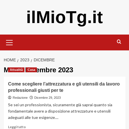
Vai
ilMioTg.it
al
contenuto
Menu
principale
HOME
2023
DICEMBRE
Mese:
Dicembre 2023
Attualità
Casa
Come scegliere l’attrezzatura e gli utensili da lavoro
professionali giusti per te
Redazione
Dicembre 29, 2023
Se sei un professionista, sicuramente già saprai quanto sia
fondamentale avere a disposizione attrezzature e utensili
adeguati alle tue esigenze....
Leggi
Leggi tutto