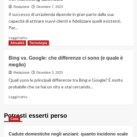
in
Sardegna:
Redazione
Dicembre 7, 2023
non
Il successo di un'azienda dipende in gran parte dalla sua
perdete
capacità di attirare nuovi clienti e fidelizzare quelli esistenti.
le
Per...
escursioni
in
Leggi
Leggi tutto
catamarano
di
Attualità
Tecnologia
più
su
Bing vs. Google: che differenze ci sono (e quale è
L’importanza
meglio)
dei
gadget
Redazione
Dicembre 3, 2023
personalizzati
Quali sono le principali differenze tra Bing e Google? È molto
e
probabile che se hai un sito e stai cercando...
brandizzati
nel
Leggi
Leggi tutto
marketing
di
aziendale
più
su
Potresti esserti perso
Casa
Bing
vs.
Google:
Cadute domestiche negli anziani: quanto incidono scale
che