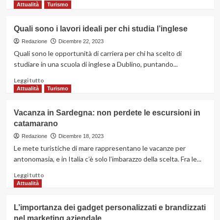
di
Attualità
Turismo
più
su
Quali sono i lavori ideali per chi studia l’inglese
Come
scegliere
Redazione
Dicembre 22, 2023
l’attrezzatura
Quali sono le opportunità di carriera per chi ha scelto di
e
studiare in una scuola di inglese a Dublino, puntando...
gli
utensili
Leggi
Leggi tutto
da
di
Attualità
Turismo
lavoro
più
professionali
su
Vacanza in Sardegna: non perdete le escursioni in
giusti
Quali
catamarano
per
sono
te
i
Redazione
Dicembre 18, 2023
lavori
Le mete turistiche di mare rappresentano le vacanze per
ideali
antonomasia, e in Italia c’è solo l’imbarazzo della scelta. Fra le...
per
chi
Leggi
Leggi tutto
studia
di
Attualità
l’inglese
più
su
L’importanza dei gadget personalizzati e brandizzati
Vacanza
nel marketing aziendale