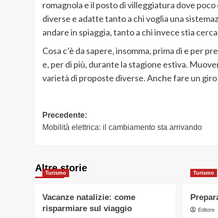
romagnola e il posto di villeggiatura dove poco 
diverse e adatte tanto a chi voglia una sistemazi
andare in spiaggia, tanto a chi invece stia cerca
Cosa c’è da sapere, insomma, prima di e per pre
e, per di più, durante la stagione estiva. Muov
varietà di proposte diverse. Anche fare un giro
Navigazione
Precedente:
Mobilità elettrica: il cambiamento sta arrivando
articolo
Altre storie
Turismo
Turismo
Vacanze natalizie: come
Prepara
risparmiare sul viaggio
Editore