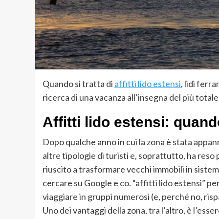
Quando si tratta di
affitti lido estensi
, lidi fer
ricerca di una vacanza all’insegna del più tota
Affitti lido estensi: quan
Dopo qualche anno in cui la zona è stata appanna
altre tipologie di turisti e, soprattutto, ha reso
riuscito a trasformare vecchi immobili in sistemaz
cercare su Google e co. “affitti lido estensi” pe
viaggiare in gruppi numerosi (e, perché no, ris
Uno dei vantaggi della zona, tra l’altro, è l’ess