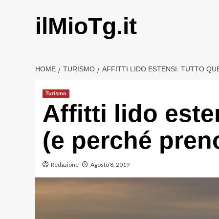
Vai
al
ilMioTg.it
contenuto
HOME
TURISMO
AFFITTI LIDO ESTENSI: TUTTO Q
Turismo
Affitti lido est
(e perché pren
Redazione
Agosto 8, 2019