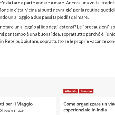
c’è da fare a parte andare a mare. Ancora una volta, tradott
one in città, vicina ai punti nevralgici per la routine quotid
ndo un alloggio a due passi (a piedi!) dal mare.
notare un alloggio al lido degli estensi? Le “precauzioni” s
ersi per tempo è una buona idea, soprattutto perché è l’un
 in Rete può aiutare, soprattutto se le proprie vacanze so
Attualità
Turismo
ti per il Viaggio
Come organizzare un via
esperienziale in India
Agosto 17, 2024