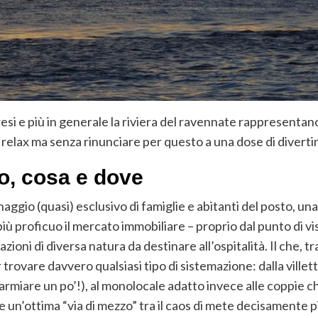
raresi e più in generale la riviera del ravennate rappresenta
le relax ma senza rinunciare per questo a una dose di divert
do, cosa e dove
ggio (quasi) esclusivo di famiglie e abitanti del posto, una
 più proficuo il mercato immobiliare – proprio dal punto di vis
ioni di diversa natura da destinare all’ospitalità. Il che, tr
r trovare davvero qualsiasi tipo di sistemazione: dalla villet
parmiare un po’!), al monolocale adatto invece alle coppie
ere un’ottima “via di mezzo” tra il caos di mete decisamente p