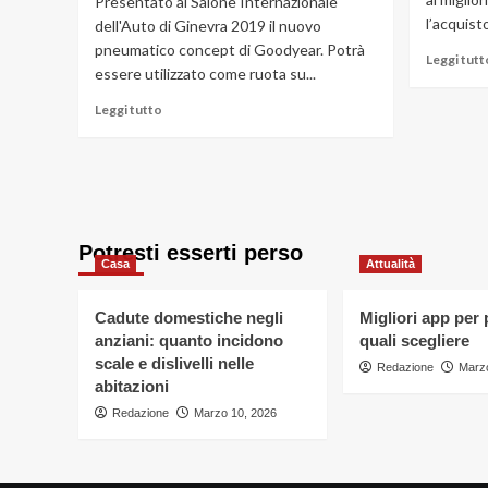
Presentato al Salone Internazionale
l’acquisto
dell'Auto di Ginevra 2019 il nuovo
pneumatico concept di Goodyear. Potrà
Leggi tutt
essere utilizzato come ruota su...
Leggi
Leggi tutto
di
più
su
Goodyear
AERO:
presentato
Potresti esserti perso
al
Casa
Attualità
Salone
di
Ginevra
Cadute domestiche negli
Migliori app per
lo
anziani: quanto incidono
quali scegliere
pneumatico
scale e dislivelli nelle
Redazione
Marzo
per
abitazioni
auto
Redazione
Marzo 10, 2026
volanti
del
futuro