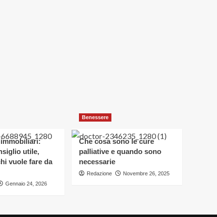
e
che
cosa
comporta
Benessere
 immobiliari:
Che cosa sono le cure
siglio utile,
palliative e quando sono
hi vuole fare da
necessarie
Redazione
Novembre 26, 2025
Gennaio 24, 2026