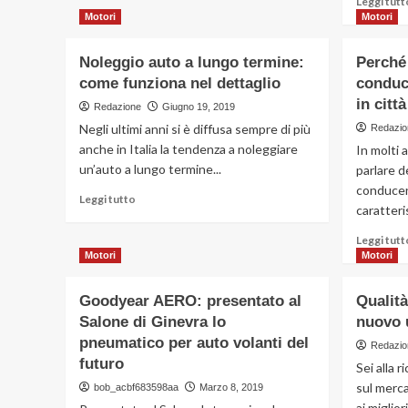
Leggi tutt
su
Motori
Motori
Auto
usate
Noleggio auto a lungo termine:
Perché 
a
Cagliari:
come funziona nel dettaglio
conduc
5
in citt
Redazione
Giugno 19, 2019
consigli
Negli ultimi anni si è diffusa sempre di più
Redazio
per
anche in Italia la tendenza a noleggiare
evitare
In molti 
brutte
un’auto a lungo termine...
parlare d
sorprese
conducen
Leggi
Leggi tutto
caratteri
di
più
Leggi tutt
su
Motori
Motori
Noleggio
auto
Goodyear AERO: presentato al
Qualità
a
lungo
Salone di Ginevra lo
nuovo 
termine:
pneumatico per auto volanti del
Redazio
come
futuro
Sei alla r
funziona
nel
sul merca
bob_acbf683598aa
Marzo 8, 2019
dettaglio
ai miglio