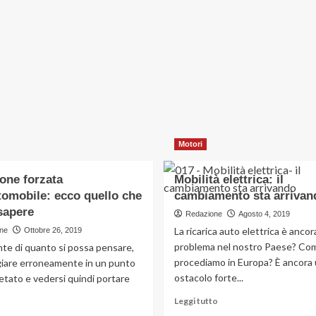
Motori
one forzata
Mobilità elettrica: il
tomobile: ecco quello che
cambiamento sta arrivan
sapere
Redazione
Agosto 4, 2019
La ricarica auto elettrica è ancor
ne
Ottobre 26, 2019
problema nel nostro Paese? Co
te di quanto si possa pensare,
procediamo in Europa? È ancora
iare erroneamente in un punto
ostacolo forte...
etato e vedersi quindi portare
Leggi
Leggi tutto
di
Leggi