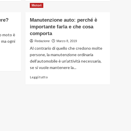
più
Motori
su
myAudi,
ere?
Manutenzione auto: perché è
scopri
importante farla e che cosa
il
mondo
comporta
co moto è
dei
 ma ogni
Redazione
Marzo 8, 2019
privilegi
Al contrario di quello che credono molte
persone, la manutenzione ordinaria
dell'automobile è un'attività necessaria,
se si vuole mantenere la...
Leggi
Leggi tutto
di
più
su
Manutenzione
auto:
perché
è
importante
farla