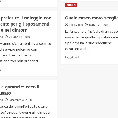
o
più
di
Motori
su
più
Mobilità
su
preferire il noleggio con
Quale casco moto scegli
elettrica:
Rimozione
ente per gli sposamenti
il
forzata
Redazione
Marzo 20, 2019
cambiamento
à e nei dintorni
dell’automobile:
La funzione principale di un cas
sta
ecco
ovviamente quella di proteggere
ne
Giugno 17, 2019
arrivando
quello
tipologia ha la sue specifiche
avranno sicuramente già sentito
che
caratteristiche...
el servizio noleggio con
c’è
te a Trento che ha
da
Leggi
Leggi tutto
sapere
stiche top non presenti...
di
più
Leggi
o
su
di
Quale
più
casco
su
 e garanzie: ecco il
moto
Perché
scegliere?
usato
preferire
il
ne
Dicembre 3, 2018
noleggio
icerca delle migliori auto usate
con
to? Le puoi trovare affidandoti
conducente
ri marchi che sceglieresti per