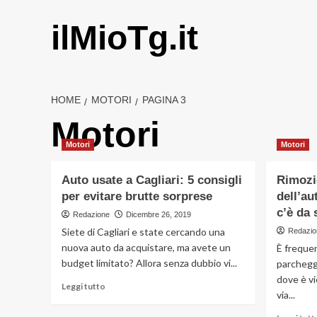
Vai
al
ilMioTg.it
contenuto
HOME
MOTORI
PAGINA 3
Motori
Motori
Motori
Auto usate a Cagliari: 5 consigli
Rimozi
per evitare brutte sorprese
dell’au
c’è da 
Redazione
Dicembre 26, 2019
Siete di Cagliari e state cercando una
Redazio
nuova auto da acquistare, ma avete un
È frequen
budget limitato? Allora senza dubbio vi...
parchegg
dove è vi
Leggi
Leggi tutto
via...
di
più