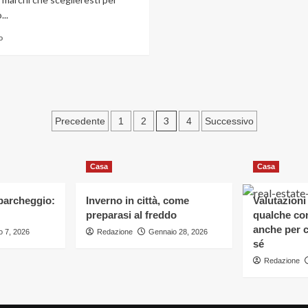
per
...
gli
sposamenti
Leggi
o
in
di
città
più
e
su
nei
Qualità
dintorni
e
garanzie:
Paginazione
3
Precedente
1
2
4
Successivo
ecco
degli
il
nuovo
articoli
usato
Casa
Casa
 parcheggio:
Inverno in città, come
Valutazioni
preparasi al freddo
qualche con
anche per c
 7, 2026
Redazione
Gennaio 28, 2026
sé
Redazione