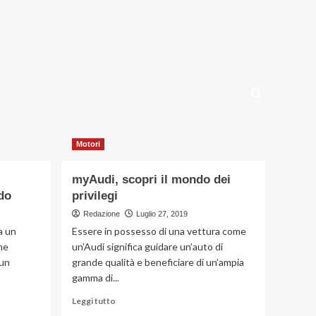
Motori
myAudi, scopri il mondo dei
do
privilegi
Redazione
Luglio 27, 2019
a un
Essere in possesso di una vettura come
me
un’Audi significa guidare un’auto di
 un
grande qualità e beneficiare di un’ampia
gamma di...
Leggi
Leggi tutto
di