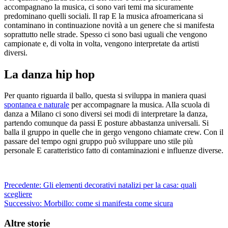
accompagnano la musica, ci sono vari temi ma sicuramente
predominano quelli sociali. Il rap E la musica afroamericana si
contaminano in continuazione novità a un genere che si manifesta
soprattutto nelle strade. Spesso ci sono basi uguali che vengono
campionate e, di volta in volta, vengono interpretate da artisti
diversi.
La danza hip hop
Per quanto riguarda il ballo, questa si sviluppa in maniera quasi
spontanea e naturale
per accompagnare la musica. Alla scuola di
danza a Milano ci sono diversi sei modi di interpretare la danza,
partendo comunque da passi E posture abbastanza universali. Si
balla il gruppo in quelle che in gergo vengono chiamate crew. Con il
passare del tempo ogni gruppo può sviluppare uno stile più
personale E caratteristico fatto di contaminazioni e influenze diverse.
Navigazione
Precedente:
Gli elementi decorativi natalizi per la casa: quali
scegliere
articolo
Successivo:
Morbillo: come si manifesta come sicura
Altre storie