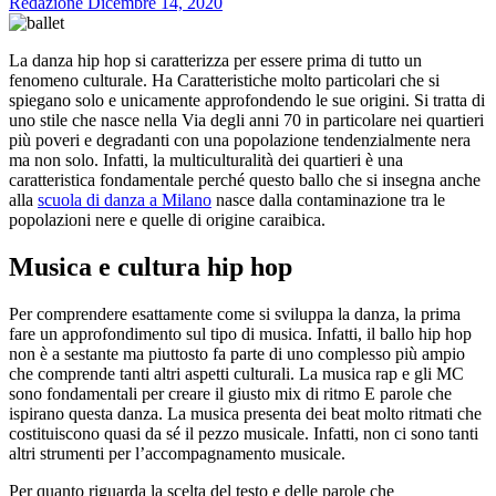
Redazione
Dicembre 14, 2020
La danza hip hop si caratterizza per essere prima di tutto un
fenomeno culturale. Ha Caratteristiche molto particolari che si
spiegano solo e unicamente approfondendo le sue origini. Si tratta di
uno stile che nasce nella Via degli anni 70 in particolare nei quartieri
più poveri e degradanti con una popolazione tendenzialmente nera
ma non solo. Infatti, la multiculturalità dei quartieri è una
caratteristica fondamentale perché questo ballo che si insegna anche
alla
scuola di danza a Milano
nasce dalla contaminazione tra le
popolazioni nere e quelle di origine caraibica.
Musica e cultura hip hop
Per comprendere esattamente come si sviluppa la danza, la prima
fare un approfondimento sul tipo di musica. Infatti, il ballo hip hop
non è a sestante ma piuttosto fa parte di uno complesso più ampio
che comprende tanti altri aspetti culturali. La musica rap e gli MC
sono fondamentali per creare il giusto mix di ritmo E parole che
ispirano questa danza. La musica presenta dei beat molto ritmati che
costituiscono quasi da sé il pezzo musicale. Infatti, non ci sono tanti
altri strumenti per l’accompagnamento musicale.
Per quanto riguarda la scelta del testo e delle parole che