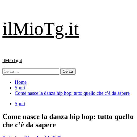
Vai
ilMioTg.it
al
contenuto
Menu
ilMioTg.it
principale
Ricerca
per:
Home
Sport
Come nasce la danza hip hop: tutto quello che c’è da sapere
Sport
Come nasce la danza hip hop: tutto quello
che c’è da sapere