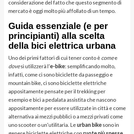
considerazione del fatto che questo segmento di
mercato è oggi molto più affollato di un tempo.
Guida essenziale (e per
principianti) alla scelta
della bici elettrica urbana
Uno dei primi fattori di cui tener conto è
come
e
dove
si utilizzerà l’
e-bike
: semplificando molto,
infatti, come ci sono biciclette da passeggio e
mountain bike, ci sono biciclette elettriche
appositamente pensate per il trekking per
esempio e bici a pedalata assistita che nascono
appositamente per essere utilizzate in città e come
alternativa ai mezzi pubblici o a mezzi privati come
uno scooter o un’utilitaria. Le
urban bike
sono in
genere biciclette elettriche con
ruote più spesse
,