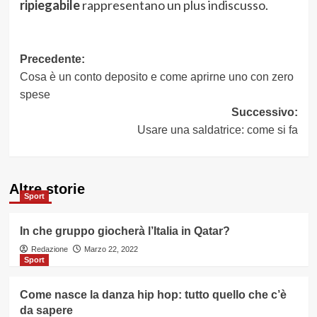
ripiegabile
rappresentano un plus indiscusso.
Navigazione
Precedente:
Cosa è un conto deposito e come aprirne uno con zero
articolo
spese
Successivo:
Usare una saldatrice: come si fa
Altre storie
Sport
In che gruppo giocherà l’Italia in Qatar?
Redazione
Marzo 22, 2022
Sport
Come nasce la danza hip hop: tutto quello che c’è
da sapere