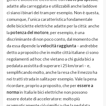
adatte alla carreggiata e utilizzabili anche laddove
ci siano i binari dei tram per esempio. Non è questa,
comunque, l’unica caratteristica fondamentale
delle biciclette elettriche adatte per la città: anche
la
potenza del motore
, per esempio, è una
discriminante di non poco conto, dal momento che
da essa dipende la
velocità raggiunta
– andrebbe
detto a proposito che in molte città italiane ci sono
regolamenti ad hoc che vietano a chi guida bici a
pedalata assistita di superare i 25 km/orari – e,
semplificando molto, anche la resa che il mezzo ha
nei tratti strada in salita per esempio. Vale la pena
ricordare, proprio a proposito, che per
essere a
norma
in Italia le bici elettriche non possono
essere dotate di acceleratore: molto più
pragmaticamente ciò significa che la pedalata