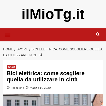
Vai
ilMioTg.it
al
contenuto
Menu
principale
HOME
SPORT
BICI ELETTRICA: COME SCEGLIERE QUELLA
DA UTILIZZARE IN CITTÀ
Sport
Bici elettrica: come scegliere
quella da utilizzare in città
Redazione
Maggio 11, 2020