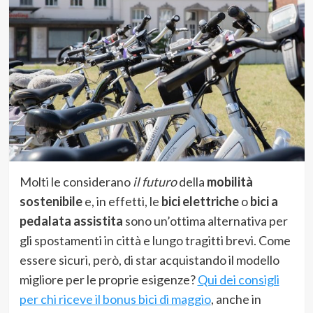
Molti le considerano
il futuro
della
mobilità
sostenibile
e, in effetti, le
bici elettriche
o
bici a
pedalata assistita
sono un’ottima alternativa per
gli spostamenti in città e lungo tragitti brevi. Come
essere sicuri, però, di star acquistando il modello
migliore per le proprie esigenze?
Qui dei consigli
per chi riceve il bonus bici di maggio
, anche in