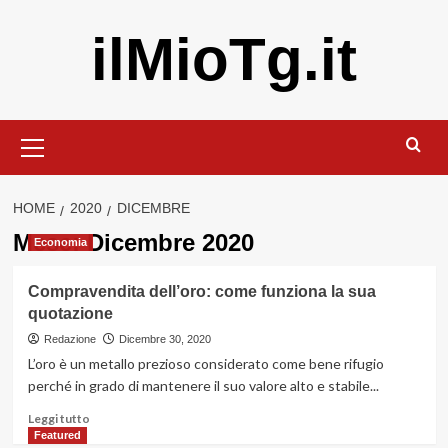
Vai
ilMioTg.it
al
contenuto
Menu
principale
HOME
2020
DICEMBRE
Mese:
Dicembre 2020
Economia
Compravendita dell’oro: come funziona la sua
quotazione
Redazione
Dicembre 30, 2020
L’oro è un metallo prezioso considerato come bene rifugio
perché in grado di mantenere il suo valore alto e stabile...
Leggi
Leggi tutto
di
Featured