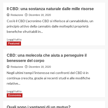
più
su
Il CBD: una sostanza naturale dalle mille risorse
Compravendita
dell’oro:
Redazione
Dicembre 18, 2020
come
Cos'è il CBD L'acronimo CBD si riferisce al cannabidiolo, un
funziona
principio attivo della cannabis dalle molteplici proprietà
la
benefiche sfruttabili in...
sua
quotazione
Leggi
Leggi tutto
di
Featured
più
su
CBD: una molecola che aiuta a perseguire il
Il
benessere del corpo
CBD:
una
Redazione
Dicembre 18, 2020
sostanza
Negli ultimi tempi l'interesse nei confronti del CBD è in
naturale
continua crescita, grazie ai recenti studi e alle modifiche
dalle
relative...
mille
risorse
Leggi
Leggi tutto
di
Economia
più
su
Quali sono i vantaggi di un mutuo?