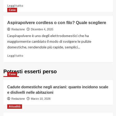
casa:
Leggi
Leggi tutto
quali
di
Casa
scegliere
più
su
Aspirapolvere cordless o con filo? Quale scegliere
Tapparelle
in
Redazione
Dicembre 4, 2020
legno:
L’aspirapolvere è uno degli elettrodomestici che ha
quali
maggiormente cambiato il modo di svolgere le pulizie
sono
domestiche, rendendole più rapide, semplici...
i
pro
Leggi
Leggi tutto
e
di
i
più
contro
su
Potresti esserti perso
Casa
Aspirapolvere
cordless
o
Cadute domestiche negli anziani: quanto incidono scale
con
e dislivelli nelle abitazioni
filo?
Redazione
Quale
Marzo 10, 2026
scegliere
Attualità