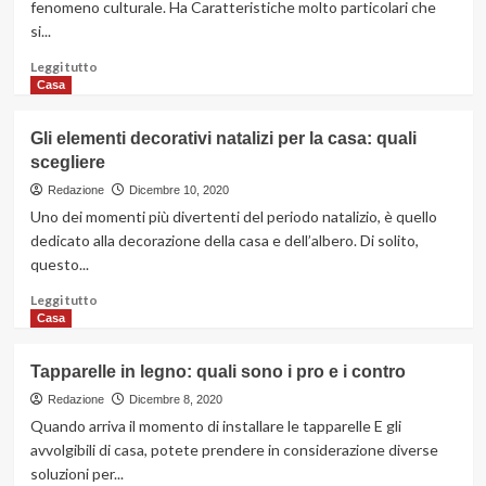
fenomeno culturale. Ha Caratteristiche molto particolari che
sicura
si...
Leggi
Leggi tutto
di
Casa
più
su
Gli elementi decorativi natalizi per la casa: quali
Come
scegliere
nasce
la
Redazione
Dicembre 10, 2020
danza
Uno dei momenti più divertenti del periodo natalizio, è quello
hip
dedicato alla decorazione della casa e dell’albero. Di solito,
hop:
questo...
tutto
quello
Leggi
Leggi tutto
che
di
Casa
c’è
più
da
su
Tapparelle in legno: quali sono i pro e i contro
sapere
Gli
elementi
Redazione
Dicembre 8, 2020
decorativi
Quando arriva il momento di installare le tapparelle E gli
natalizi
avvolgibili di casa, potete prendere in considerazione diverse
per
soluzioni per...
la