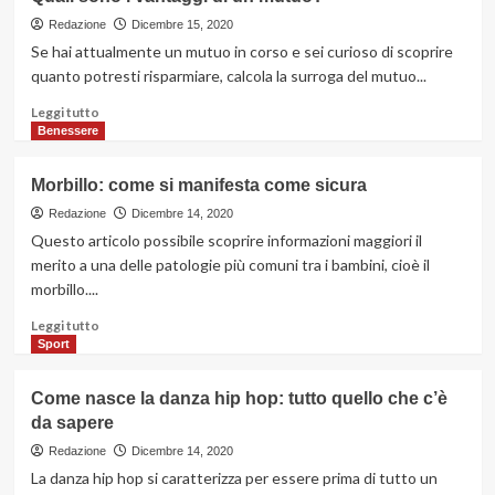
CBD:
una
Redazione
Dicembre 15, 2020
molecola
Se hai attualmente un mutuo in corso e sei curioso di scoprire
che
quanto potresti risparmiare, calcola la surroga del mutuo...
aiuta
a
Leggi
Leggi tutto
perseguire
di
Benessere
il
più
benessere
su
Morbillo: come si manifesta come sicura
del
Quali
corpo
sono
Redazione
Dicembre 14, 2020
i
Questo articolo possibile scoprire informazioni maggiori il
vantaggi
merito a una delle patologie più comuni tra i bambini, cioè il
di
morbillo....
un
mutuo?
Leggi
Leggi tutto
di
Sport
più
su
Come nasce la danza hip hop: tutto quello che c’è
Morbillo:
da sapere
come
si
Redazione
Dicembre 14, 2020
manifesta
La danza hip hop si caratterizza per essere prima di tutto un
come