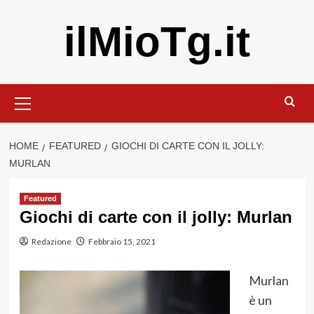
Vai
ilMioTg.it
al
contenuto
Menu
principale
HOME
FEATURED
GIOCHI DI CARTE CON IL JOLLY:
MURLAN
Featured
Giochi di carte con il jolly: Murlan
Redazione
Febbraio 15, 2021
Murlan
è un