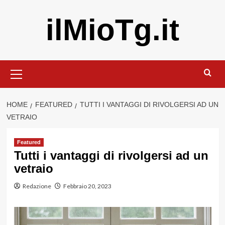
Vai
ilMioTg.it
al
contenuto
Menu
principale
HOME
FEATURED
TUTTI I VANTAGGI DI RIVOLGERSI AD UN
VETRAIO
Featured
Tutti i vantaggi di rivolgersi ad un
vetraio
Redazione
Febbraio 20, 2023