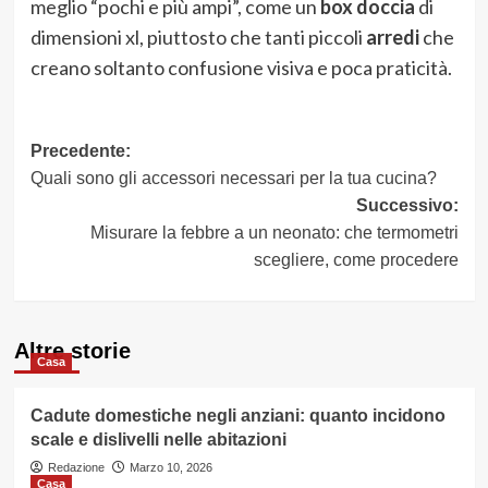
meglio “pochi e più ampi”, come un
box doccia
di
dimensioni xl, piuttosto che tanti piccoli
arredi
che
creano soltanto confusione visiva e poca praticità.
Navigazione
Precedente:
Quali sono gli accessori necessari per la tua cucina?
articolo
Successivo:
Misurare la febbre a un neonato: che termometri
scegliere, come procedere
Altre storie
Casa
Cadute domestiche negli anziani: quanto incidono
scale e dislivelli nelle abitazioni
Redazione
Marzo 10, 2026
Casa