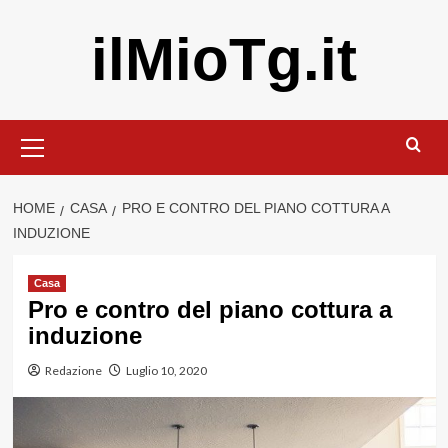
Vai
ilMioTg.it
al
contenuto
Menu
principale
HOME
CASA
PRO E CONTRO DEL PIANO COTTURA A
INDUZIONE
Casa
Pro e contro del piano cottura a
induzione
Redazione
Luglio 10, 2020