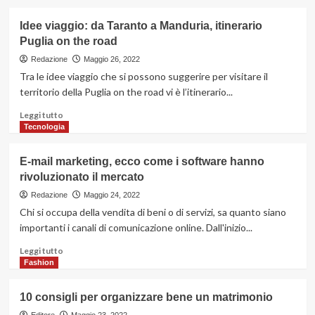
più
su
Idee viaggio: da Taranto a Manduria, itinerario
Azienda
Puglia on the road
Bausano:
tutto
Redazione
Maggio 26, 2022
quello
Tra le idee viaggio che si possono suggerire per visitare il
che
territorio della Puglia on the road vi è l’itinerario...
c’è
da
Leggi
Leggi tutto
sapere
di
Tecnologia
a
più
riguardo
su
E-mail marketing, ecco come i software hanno
Idee
rivoluzionato il mercato
viaggio:
da
Redazione
Maggio 24, 2022
Taranto
Chi si occupa della vendita di beni o di servizi, sa quanto siano
a
importanti i canali di comunicazione online. Dall'inizio...
Manduria,
itinerario
Leggi
Leggi tutto
Puglia
di
Fashion
on
più
the
su
10 consigli per organizzare bene un matrimonio
road
E-