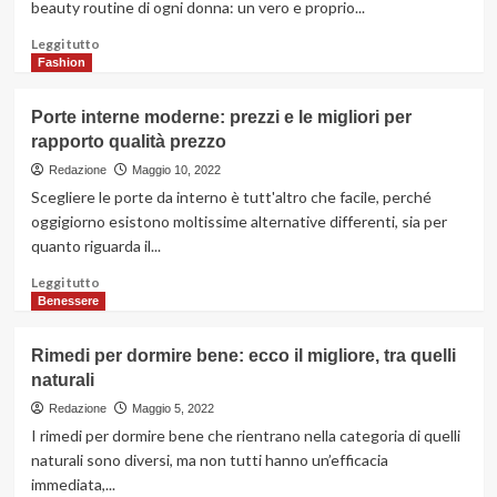
beauty routine di ogni donna: un vero e proprio...
a
portata,
Leggi
Leggi tutto
di
di
Fashion
polso!
più
su
Porte interne moderne: prezzi e le migliori per
Come
rapporto qualità prezzo
scegliere
il
Redazione
Maggio 10, 2022
fondotinta
Scegliere le porte da interno è tutt'altro che facile, perché
perfetto
oggigiorno esistono moltissime alternative differenti, sia per
per
quanto riguarda il...
ogni
fascia
Leggi
Leggi tutto
d’età?
di
Benessere
più
su
Rimedi per dormire bene: ecco il migliore, tra quelli
Porte
naturali
interne
moderne:
Redazione
Maggio 5, 2022
prezzi
I rimedi per dormire bene che rientrano nella categoria di quelli
e
naturali sono diversi, ma non tutti hanno un’efficacia
le
immediata,...
migliori