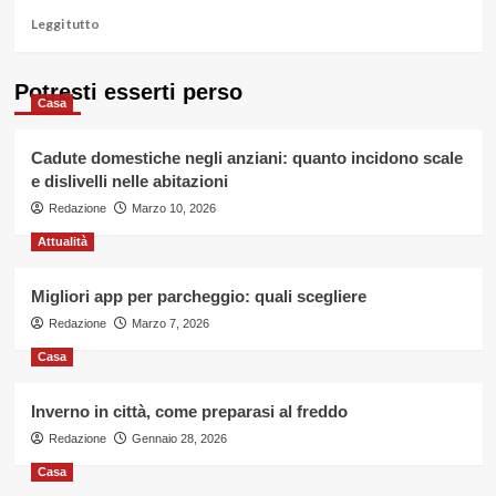
per
Leggi
Leggi tutto
rapporto
di
qualità
più
prezzo
su
Potresti esserti perso
Casa
Rimedi
per
dormire
Cadute domestiche negli anziani: quanto incidono scale
bene:
e dislivelli nelle abitazioni
ecco
Redazione
il
Marzo 10, 2026
migliore,
Attualità
tra
quelli
naturali
Migliori app per parcheggio: quali scegliere
Redazione
Marzo 7, 2026
Casa
Inverno in città, come preparasi al freddo
Redazione
Gennaio 28, 2026
Casa