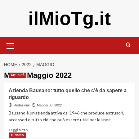
Vai
ilMioTg.it
al
contenuto
Menu
principale
HOME
2022
MAGGIO
Mese:
Maggio 2022
Attualità
Azienda Bausano: tutto quello che c’è da sapere a
riguardo
Redazione
Maggio 30, 2022
Bausano è un’azienda attiva dal 1946 che produce estrusori,
accessori e tutto ciò che può essere utile per le linee...
Leggi
Leggi tutto
di
Turismo