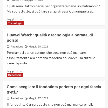
mail
Editore
Maggio 23, 2022
marketing,
Quali sono i fattori decisi per organizzare bene un matrimonio?
ecco
Ma soprattutto, si può fare senza stress? Comunque la si...
come
i
Leggi
Leggi tutto
software
di
Tecnologia
hanno
più
rivoluzionato
su
Huawei Watch: qualità e tecnologia a portata, di
il
10
polso!
mercato
consigli
per
Redazione
Maggio 18, 2022
organizzare
Pensiamoci per un attimo, che cosa non può mancare
bene
assolutamente alla persona moderna del 2022? Tra tutte le
un
varie risposte...
matrimonio
Leggi
Leggi tutto
di
Benessere
più
su
Come scegliere il fondotinta perfetto per ogni fascia
Huawei
d’età?
Watch:
qualità
Redazione
Maggio 17, 2022
e
Il fondotinta è un prodotto che non può mai mancare nella
tecnologia