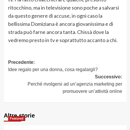
ritocchino, ma in televisione sono poche a salvarsi
da questo genere di accuse, in ogni caso la
bellissima Domiziana è ancora giovanissima e di
strada può farne ancora tanta. Chissà dove la
vedremo presto in tv e soprattutto accanto a chi.
Navigazione
Precedente:
Idee regalo per una donna, cosa regalargli?
articolo
Successivo:
Perché rivolgersi ad un’agenzia marketing per
promuovere un’attività online
Altre storie
Featured