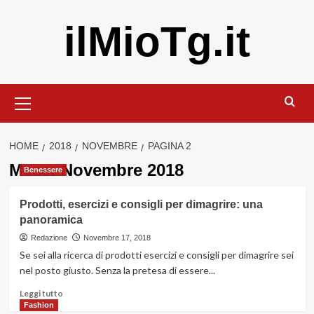
Vai
ilMioTg.it
al
contenuto
Menu
principale
HOME
2018
NOVEMBRE
PAGINA 2
Mese:
Novembre 2018
Benessere
Prodotti, esercizi e consigli per dimagrire: una
panoramica
Redazione
Novembre 17, 2018
Se sei alla ricerca di prodotti esercizi e consigli per dimagrire sei
nel posto giusto. Senza la pretesa di essere...
Leggi
Leggi tutto
di
Fashion