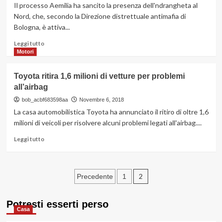
la
Il processo Aemilia ha sancito la presenza dell'ndrangheta al
frutta
Nord, che, secondo la Direzione distrettuale antimafia di
e
Bologna, è attiva...
verdura:
ottime
Leggi
Leggi tutto
anche
di
Motori
il
più
trasloco
su
Toyota ritira 1,6 milioni di vetture per problemi
low
Si
cost
all’airbag
è
concluso
bob_acbf683598aa
Novembre 6, 2018
il
La casa automobilistica Toyota ha annunciato il ritiro di oltre 1,6
maxi-
milioni di veicoli per risolvere alcuni problemi legati all'airbag....
processo
Aemilia:
Leggi
Leggi tutto
118
di
condanne
più
su
Paginazione
Toyota
2
Precedente
1
ritira
degli
1,6
Potresti esserti perso
milioni
articoli
Casa
di