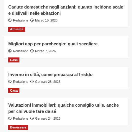
vetture
per
Cadute domestiche negli anziani: quanto incidono scale
problemi
e dislivelli nelle abitazioni
all’airbag
Redazione
Marzo 10, 2026
Attualità
Migliori app per parcheggio: quali scegliere
Redazione
Marzo 7, 2026
Casa
Inverno in città, come preparasi al freddo
Redazione
Gennaio 28, 2026
Casa
Valutazioni immobiliari: qualche consiglio utile, anche
per chi vuole fare da sé
Redazione
Gennaio 24, 2026
Benessere