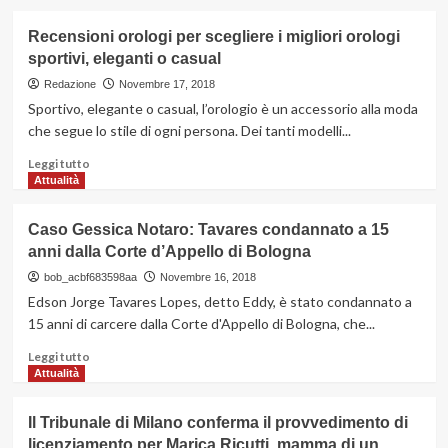
più
su
Recensioni orologi per scegliere i migliori orologi
Prodotti,
sportivi, eleganti o casual
esercizi
e
Redazione
Novembre 17, 2018
consigli
Sportivo, elegante o casual, l’orologio è un accessorio alla moda
per
che segue lo stile di ogni persona. Dei tanti modelli...
dimagrire:
una
Leggi
Leggi tutto
panoramica
di
Attualità
più
su
Caso Gessica Notaro: Tavares condannato a 15
Recensioni
anni dalla Corte d’Appello di Bologna
orologi
per
bob_acbf683598aa
Novembre 16, 2018
scegliere
Edson Jorge Tavares Lopes, detto Eddy, è stato condannato a
i
15 anni di carcere dalla Corte d'Appello di Bologna, che...
migliori
orologi
Leggi
Leggi tutto
sportivi,
di
Attualità
eleganti
più
o
su
Il Tribunale di Milano conferma il provvedimento di
casual
Caso
licenziamento per Marica Ricutti, mamma di un