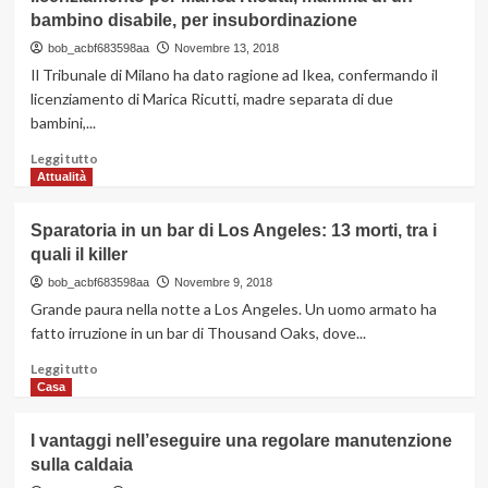
Gessica
bambino disabile, per insubordinazione
Notaro:
Tavares
bob_acbf683598aa
Novembre 13, 2018
condannato
Il Tribunale di Milano ha dato ragione ad Ikea, confermando il
a
licenziamento di Marica Ricutti, madre separata di due
15
bambini,...
anni
dalla
Leggi
Leggi tutto
Corte
di
Attualità
d’Appello
più
di
su
Bologna
Sparatoria in un bar di Los Angeles: 13 morti, tra i
Il
quali il killer
Tribunale
di
bob_acbf683598aa
Novembre 9, 2018
Milano
Grande paura nella notte a Los Angeles. Un uomo armato ha
conferma
fatto irruzione in un bar di Thousand Oaks, dove...
il
provvedimento
Leggi
Leggi tutto
di
di
Casa
licenziamento
più
per
su
I vantaggi nell’eseguire una regolare manutenzione
Marica
Sparatoria
sulla caldaia
Ricutti,
in
mamma