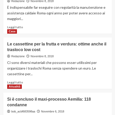
un
Redazione
Novembre 8, 2018
di
bar
È indispensabile far eseguire con regolarità la manutenzione e
un
di
assistenza caldaie Roma ogni anno per poter avere accesso ai
bambino
Los
maggiori...
disabile,
Angeles:
per
13
Leggi
Leggi tutto
insubordinazione
morti,
di
Casa
tra
più
i
su
Le cassettine per la frutta e verdura: ottime anche il
quali
I
il
trasloco low cost
vantaggi
killer
nell’eseguire
Redazione
Novembre 8, 2018
una
Ci sono diversi materiali che possono esser utilissimi per
regolare
organizzare i traslochi Roma senza spendere un euro. Le
manutenzione
cassettine per...
sulla
caldaia
Leggi
Leggi tutto
di
Attualità
più
su
Si è concluso il maxi-processo Aemilia: 118
Le
condanne
cassettine
per
bob_acbf683598aa
Novembre 6, 2018