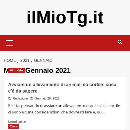
Vai
ilMioTg.it
al
contenuto
Menu
principale
HOME
2021
GENNAIO
Mese:
Gennaio 2021
Attualità
Avviare un allevamento di animali da cortile: cosa
c’è da sapere
Redazione
Gennaio 29, 2021
Se stai pensando di avviare un allevamento di animali da cortile
ci sono alcune considerazioni che dovresti fare e, qui...
Leggi
Leggi tutto
di
Casa