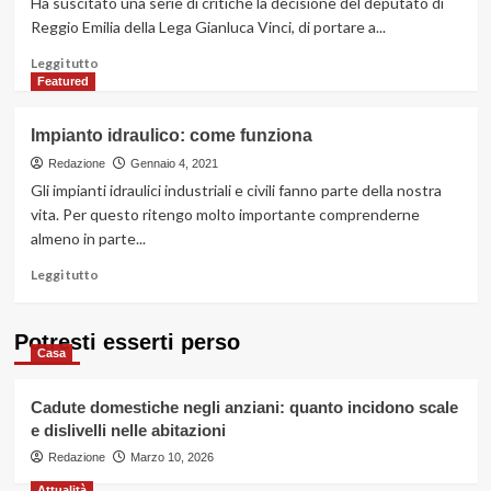
Ha suscitato una serie di critiche la decisione del deputato di
il
Reggio Emilia della Lega Gianluca Vinci, di portare a...
prima
possibile
Leggi
Leggi tutto
di
Featured
più
su
Impianto idraulico: come funziona
Cena
al
Redazione
Gennaio 4, 2021
ristorante
Gli impianti idraulici industriali e civili fanno parte della nostra
a
vita. Per questo ritengo molto importante comprenderne
dispetto
almeno in parte...
dei
divieti
Leggi
Leggi tutto
per
di
il
più
deputato
su
Potresti esserti perso
leghista
Casa
Impianto
Gianluca
idraulico:
Vinci
come
Cadute domestiche negli anziani: quanto incidono scale
funziona
e dislivelli nelle abitazioni
Redazione
Marzo 10, 2026
Attualità