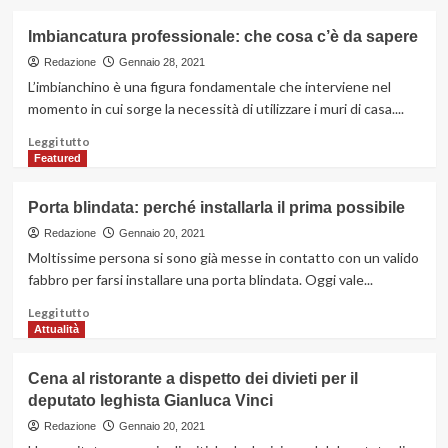
più
su
Imbiancatura professionale: che cosa c’è da sapere
Avviare
un
Redazione
Gennaio 28, 2021
allevamento
L’imbianchino è una figura fondamentale che interviene nel
di
momento in cui sorge la necessità di utilizzare i muri di casa....
animali
da
Leggi
Leggi tutto
cortile:
di
Featured
cosa
più
c’è
su
Porta blindata: perché installarla il prima possibile
da
Imbiancatura
sapere
professionale:
Redazione
Gennaio 20, 2021
che
Moltissime persona si sono già messe in contatto con un valido
cosa
fabbro per farsi installare una porta blindata. Oggi vale...
c’è
da
Leggi
Leggi tutto
sapere
di
Attualità
più
su
Cena al ristorante a dispetto dei divieti per il
Porta
deputato leghista Gianluca Vinci
blindata:
perché
Redazione
Gennaio 20, 2021
installarla